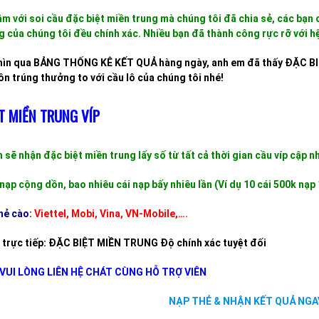
âm với soi cầu đặc biệt miền trung mà chúng tôi đã chia sẻ, các bạn c
g của chúng tôi đều chính xác. Nhiều bạn đã thành công rực rỡ với h
hìn qua BẢNG THỐNG KÊ KẾT QUẢ hàng ngày, anh em đã thấy ĐẶC BI
ôn trúng thưởng to với cầu lô của chúng tôi nhé!
T MIỀN TRUNG
VÍP
 sẽ nhận đặc biệt miền trung lấy số từ tất cả thời gian cầu víp cập nh
nạp cộng dồn, bao nhiêu cái nạp bấy nhiêu lần (Ví dụ 10 cái 500k nạp 
hẻ cào:
Viettel, Mobi, Vina, VN-Mobile,….
trực tiếp:
ĐẶC BIỆT MIỀN TRUNG
Độ chính xác tuyệt đối
VUI LÒNG LIÊN HỆ CHÁT CÙNG HỖ TRỢ VIÊN
NẠP THẺ & NHẬN KẾT QUẢ NGAY