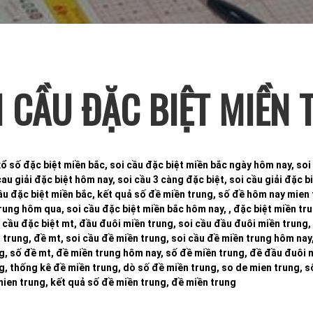
I CẦU ĐẶC BIỆT MIỀN 
ổ số đặc biệt miền bắc, soi cầu đặc biệt miền bắc ngày hôm nay, soi
au giải đặc biệt hôm nay, soi cầu 3 càng đặc biệt, soi cầu giải đặc b
cầu đặc biệt miền bắc, kết quả số đề miền trung, số đề hôm nay mien
rung hôm qua, soi cầu đặc biệt miền bắc hôm nay, , đặc biệt miền trun
i cầu đặc biệt mt, đầu đuôi miền trung, soi cầu đầu đuôi miền trung,
 trung, đề mt, soi cầu đề miền trung, soi cầu đề miền trung hôm nay
g, số đề mt, đề miền trung hôm nay, số đề miền trung, đề đầu đuôi 
g, thống kê đề miền trung, dò số đề miền trung, so de mien trung, 
ien trung, kết quả số đề miền trung, đề miền trung