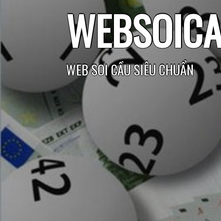
WEBSOIC
WEB SOI CẦU SIÊU CHUẨN