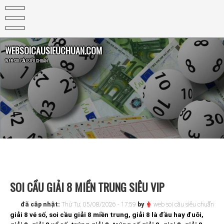
Skip
to
content
WEBSOICAUSIEUCHUAN.COM
WEB SOI CẦU SIÊU CHUẨN
SOI CẦU GIẢI 8 MIỀN TRUNG SIÊU VIP
đã câp nhật:
Thứ Tư, 05/08/2026 - 17:59
by
web soi cầu siêu chuẩn
giải 8 vé số, soi cầu giải 8 miền trung, giải 8 là đầu hay đuôi,