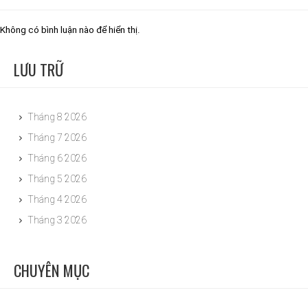
Không có bình luận nào để hiển thị.
LƯU TRỮ
Tháng 8 2026
Tháng 7 2026
Tháng 6 2026
Tháng 5 2026
Tháng 4 2026
Tháng 3 2026
CHUYÊN MỤC