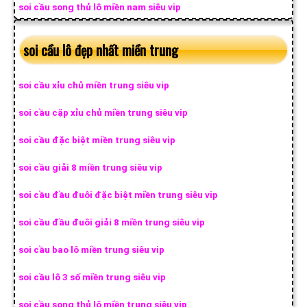
soi cầu song thủ lô miền nam siêu vip
soi cầu lô đẹp nhất miền trung
soi cầu xỉu chủ miền trung siêu vip
soi cầu cặp xỉu chủ miền trung siêu vip
soi cầu đặc biệt miền trung siêu vip
soi cầu giải 8 miền trung siêu vip
soi cầu đầu đuôi đặc biệt miền trung siêu vip
soi cầu đầu đuôi giải 8 miền trung siêu vip
soi cầu bao lô miền trung siêu vip
soi cầu lô 3 số miền trung siêu vip
soi cầu song thủ lô miền trung siêu vip