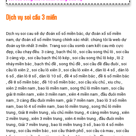
Dịch vụ soi cầu 3 miền
Dịch vụ soi cau sẽ dự đoán xổ số miền bắc, dự đoán xổ số miền
nam, dự đoán xổ số miền trung chính xác nhất. chúng tôi là web dự
đoán uy tín nhất 3 miền. Trang soi cầu xsmb cam kết cau mb cực
đẹp, cầu chạy đều. 3 càng , bạch thủ lô , soi cầu song thủ lô , soi cầu
3 càng víp , soi cầu bạch thủ lô kép , soi cầu song thủ lô kép , lô 2
nháy miền bắc , bạch thủ đề , song thủ đề , soi cầu đề đầu đuôi , soi
cầu lô xiên 2 , soi cầu lô xiên 3 , soi cầu lô xiên 4 , dàn lô 4 số , dàn lô
6 số , dàn lô 8 số , dàn lô 10 số , đề 4 số miền bắc , đề 6 số miền bắc
, đề 8 số miền bắc , đề 10 số miền bắc , soi cầu xỉu chủ , xiu chu ,
xiên 2 miền nam , bao lô miền nam , song thủ lô miền nam , soi cầu
giải 8 miền nam , xiên 3 miền nam , xiên 4 miền nam , đầu đuôi miền
nam , 3 càng đầu đuôi miền nam , giải 7 miền nam , bao lô 3 số miền
nam , bao lô 4 số miền nam , bao lô miền trung , song thủ lô miền
trung , Giải 8 miền trung , xỉu chủ miền trung , 4 càng miền trung , xiên
2 miền trung , xiên 3 miền trung , xiên 4 miền trung , đầu đuôi miền
trung , Giải 7 miền trung , bao lô miền trung 3 số , bao lô 4 số miền
trung , soi cầu miền bắc , soi cầu thành phố , soi cầu cà mau , soi cầu