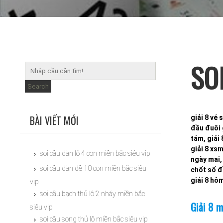
SO
Search
BÀI VIẾT MỚI
giải 8 vé 
đầu đuôi g
tám, giải 
giải 8 xsm
soi cầu dàn lô 4 con miền bắc siêu vip
ngày mai, 
soi cầu dàn đề 10 con miền bắc siêu
chốt số đ
giải 8 hô
vip
soi cầu bạch thủ lô 2 nháy miền bắc
Giải 8 
siêu vip
soi cầu song thủ lô miền bắc siêu vip