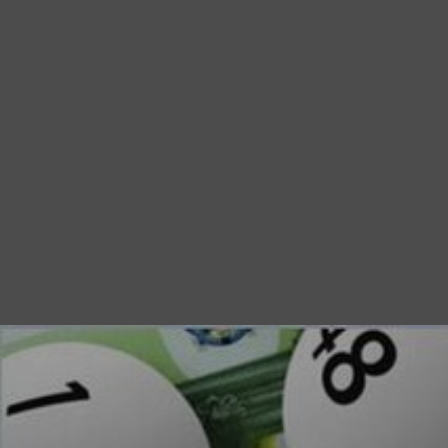
Skip
to
content