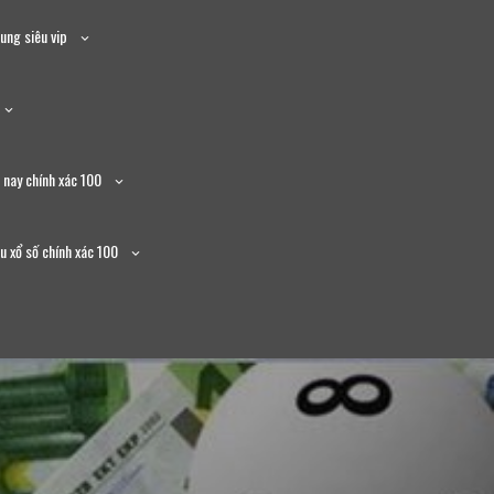
ung siêu vip
 nay chính xác 100
u xổ số chính xác 100