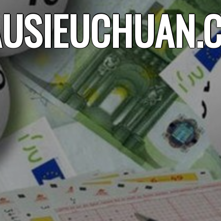
AUSIEUCHUAN.