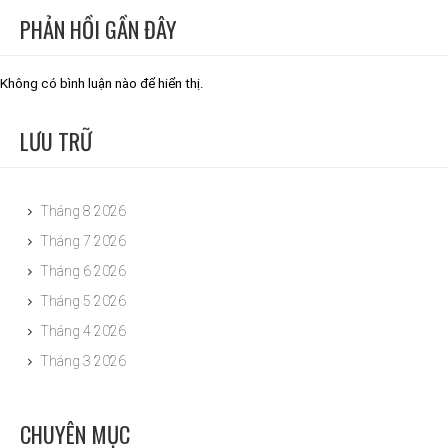
PHẢN HỒI GẦN ĐÂY
Không có bình luận nào để hiển thị.
LƯU TRỮ
Tháng 8 2026
Tháng 7 2026
Tháng 6 2026
Tháng 5 2026
Tháng 4 2026
Tháng 3 2026
CHUYÊN MỤC