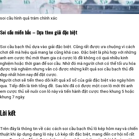
soi cầu hình quả trám chính xác
Soi cầu miền bắc –
Dựa theo giải đặc biệt
Soi cầu bạch thủ dựa vào giải đặc biệt. Cũng rất được ưa chuộng vì cách
chơi dễ mà hiệu quả mang lại cũng khá cao. Đặc biệt là phù hợp với những
anh em cược thủ mới tham gia cá cược lô đề không có quá nhiều kinh
nghiệm hoặc thời gian để soi cầu. Nhờ đó mà người chơi có thể tối ưu hóa
được trải nghiệm nhưng vẫn có được những kết quả soi cầu bạch thủ đề
đẹp nhất hôm nay để đặt cược.
Người chơi sẽ tiến theo dõi kết quả xổ số của giải đặc biệt vào ngày hôm
qua. Tiếp đến là tính tổng đề. Sau khi đã có được một con lô mới thì anh
em cược thủ sẽ nuôi con lô này và tiến hành đặt cược theo khung 5 hoặc
khung 7 ngày.
Lời kết
Trên đây là thông tin về các cách soi cầu bạch thủ lô kép hôm nay và chiến
thuật khi áp dụng dạng lô này. Lô kép rất đặc biệt, mang đến cơ hội nổ rất