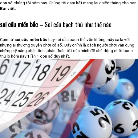
con số chúng tôi hôm nay. Chúng tôi cam kết mang lại chiến thắng cho bạn.
Bài viết:
soi cầu miền bắc –
Soi cầu bạch thủ như thế nào
Cụm từ
soi cầu miền bắc
hay soi cầu bạch thủ vốn không mấy xa lạ với
những ai thường xuyên chơi xổ số. Đây chính là cách người chơi vận dụng
những kỹ năng phân tích, phán đoán tốt của mình để chủ động chốt bạch
thủ lô hôm nay 1 lần 1 con số duy nhất.