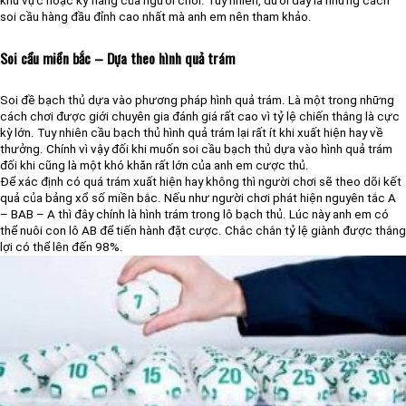
khu vực hoặc kỹ năng của người chơi. Tuy nhiên, dưới đây là những cách
soi cầu hàng đầu đỉnh cao nhất mà anh em nên tham khảo.
Soi cầu miền bắc – Dựa theo hình quả trám
Soi đề bạch thủ dựa vào phương pháp hình quả trám. Là một trong những
cách chơi được giới chuyên gia đánh giá rất cao vì tỷ lệ chiến thắng là cực
kỳ lớn. Tuy nhiên cầu bạch thủ hình quả trám lại rất ít khi xuất hiện hay về
thưởng. Chính vì vậy đối khi muốn soi cầu bạch thủ dựa vào hình quả trám
đối khi cũng là một khó khăn rất lớn của anh em cược thủ.
Để xác định có quá trám xuất hiện hay không thì người chơi sẽ theo dõi kết
quả của bảng xổ số miền bắc. Nếu như người chơi phát hiện nguyên tắc A
– BAB – A thì đây chính là hình trám trong lô bạch thủ. Lúc này anh em có
thể nuôi con lô AB để tiến hành đặt cược. Chắc chắn tỷ lệ giành được thắng
lợi có thể lên đến 98%.