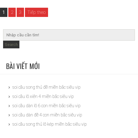
cầu
bạch
Phân
thủ
1
2
3
Tiếp theo
lô
trang
kép
bài
miền
bắc
viết
siêu
Search
vip
BÀI VIẾT MỚI
soi cầu song thủ đề miền bắc siêu vip
soi cầu lô xiên 4 miền bắc siêu vip
soi cầu dàn lô 6 con miền bắc siêu vip
soi cầu dàn đề 4 con miền bắc siêu vip
soi cầu song thủ lô kép miền bắc siêu vip