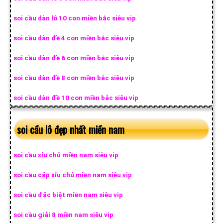
soi cầu dàn lô 10 con miền bắc siêu vip
soi cầu dàn đề 4 con miền bắc siêu vip
soi cầu dàn đề 6 con miền bắc siêu vip
soi cầu dàn đề 8 con miền bắc siêu vip
soi cầu dàn đề 10 con miền bắc siêu vip
soi cầu lô đẹp nhất miền nam
soi cầu xỉu chủ miền nam siêu vip
soi cầu cặp xỉu chủ miền nam siêu vip
soi cầu đặc biệt miền nam siêu vip
soi cầu giải 8 miền nam siêu vip