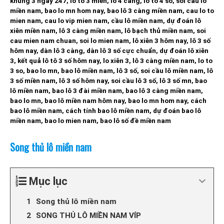
khung 3 ngày 247, lô tô 3 miền, lô 4 càng, lô tô 4 số, soi cầu lô
miền nam, bao lo mn hom nay, bao lô 3 càng miền nam, cau lo to
mien nam, cau lo vip mien nam, cầu lô miền nam, dự đoán lô
xiên miền nam, lô 3 càng miền nam, lô bạch thủ miền nam, soi
cau mien nam chuan, soi lo mien nam, lô xiên 3 hôm nay, lô 3 số
hôm nay, dàn lô 3 càng, dàn lô 3 số cực chuẩn, dự đoán lô xiên
3, kết quả lô tô 3 số hôm nay, lo xiên 3, lô 3 càng miền nam, lo to
3 so, bao lo mn, bao lô miền nam, lô 3 số, soi cầu lô miền nam, lô
3 số miền nam, lô 3 số hôm nay, soi cầu lô 3 số, lô 3 số mn, bao
lô miền nam, bao lô 3 đài miền nam, bao lô 3 càng miền nam,
bao lo mn, bao lô miền nam hôm nay, bao lo mn hom nay, cách
bao lô miền nam, cách tính bao lô miền nam, dự đoán bao lô
miền nam, bao lo mien nam, bao lô số đề miền nam
Song thủ lô miền nam
Mục lục
Song thủ lô miền nam
SONG THỦ LÔ MIỀN NAM VÍP