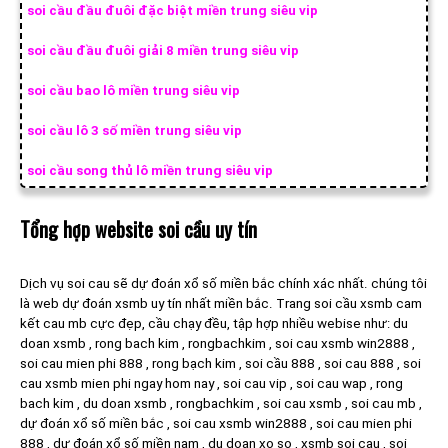
soi cầu đầu đuôi đặc biệt miền trung siêu vip
soi cầu đầu đuôi giải 8 miền trung siêu vip
soi cầu bao lô miền trung siêu vip
soi cầu lô 3 số miền trung siêu vip
soi cầu song thủ lô miền trung siêu vip
Tổng hợp website soi cầu uy tín
Dịch vụ soi cau sẽ dự đoán xổ số miền bắc chính xác nhất. chúng tôi
là web dự đoán xsmb uy tín nhất miền bắc. Trang soi cầu xsmb cam
kết cau mb cực đẹp, cầu chạy đều, tập hợp nhiều webise như: du
doan xsmb , rong bach kim , rongbachkim , soi cau xsmb win2888 ,
soi cau mien phi 888 , rong bạch kim , soi cầu 888 , soi cau 888 , soi
cau xsmb mien phi ngay hom nay , soi cau vip , soi cau wap , rong
bach kim , du doan xsmb , rongbachkim , soi cau xsmb , soi cau mb ,
dự đoán xổ số miền bắc , soi cau xsmb win2888 , soi cau mien phi
888 , dự đoán xổ số miền nam , du doan xo so , xsmb soi cau , soi