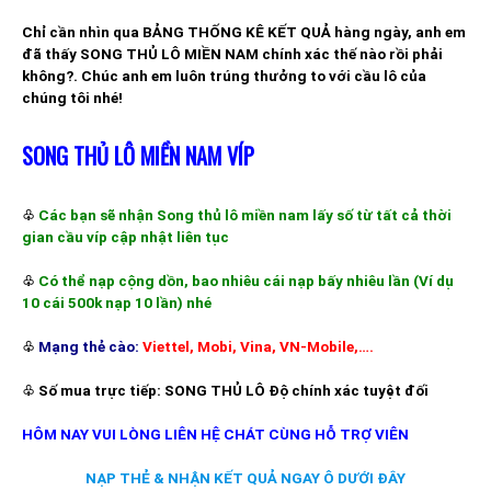
Chỉ cần nhìn qua BẢNG THỐNG KÊ KẾT QUẢ hàng ngày, anh em
đã thấy SONG THỦ LÔ MIỀN NAM chính xác thế nào rồi phải
không?. Chúc anh em luôn trúng thưởng to với cầu lô của
chúng tôi nhé!
SONG THỦ LÔ
MIỀN NAM VÍP
♧
Các bạn sẽ nhận
Song thủ lô miền nam
lấy số từ tất cả thời
gian cầu víp cập nhật liên tục
♧
Có thể nạp cộng dồn, bao nhiêu cái nạp bấy nhiêu lần (Ví dụ
10 cái 500k nạp 10 lần) nhé
♧
Mạng thẻ cào:
Viettel, Mobi, Vina, VN-Mobile,….
♧ Số mua trực tiếp:
SONG THỦ LÔ
Độ chính xác tuyệt đối
HÔM NAY VUI LÒNG LIÊN HỆ CHÁT CÙNG HỖ TRỢ VIÊN
NẠP THẺ & NHẬN KẾT QUẢ NGAY Ô DƯỚI ĐÂY