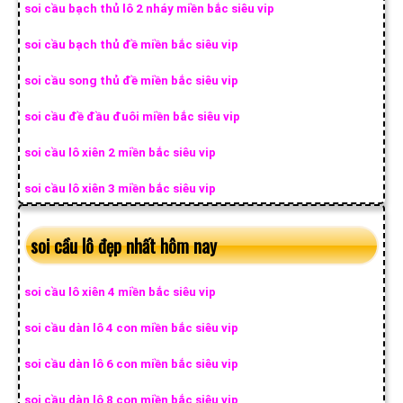
soi cầu bạch thủ lô 2 nháy miền bắc siêu vip
soi cầu bạch thủ đề miền bắc siêu vip
soi cầu song thủ đề miền bắc siêu vip
soi cầu đề đầu đuôi miền bắc siêu vip
soi cầu lô xiên 2 miền bắc siêu vip
soi cầu lô xiên 3 miền bắc siêu vip
soi cầu lô đẹp nhất hôm nay
soi cầu lô xiên 4 miền bắc siêu vip
soi cầu dàn lô 4 con miền bắc siêu vip
soi cầu dàn lô 6 con miền bắc siêu vip
soi cầu dàn lô 8 con miền bắc siêu vip