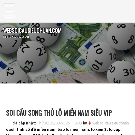
Skip
to
content
WEBSOICAUSIEUCHUAN.COM
WEB SOI CẦU SIÊU CHUẨN
SOI CẦU SONG THỦ LÔ MIỀN NAM SIÊU VIP
đã câp nhật:
Thứ Tư, 05/08/2026 - 18:33
by
web soi cầu siêu chuẩn
cách tính số đề miền nam, bao lo mien nam, lo xien 3, lô cặp