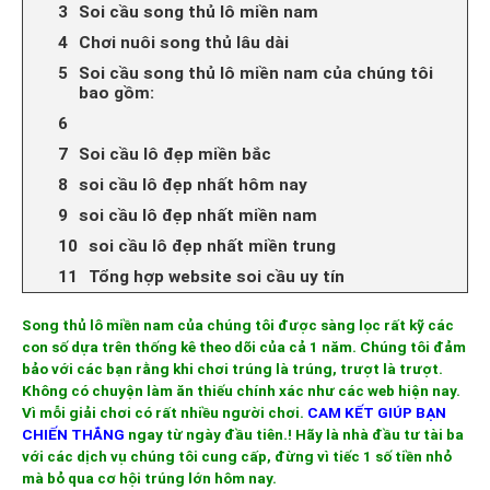
Soi cầu song thủ lô miền nam
Chơi nuôi song thủ lâu dài
Soi cầu song thủ lô miền nam của chúng tôi
bao gồm:
Soi cầu lô đẹp miền bắc
soi cầu lô đẹp nhất hôm nay
soi cầu lô đẹp nhất miền nam
soi cầu lô đẹp nhất miền trung
Tổng hợp website soi cầu uy tín
Song thủ lô miền nam
của chúng tôi được sàng lọc rất kỹ các
con số dựa trên thống kê theo dõi của cả 1 năm. Chúng tôi đảm
bảo với các bạn rằng khi chơi trúng là trúng, trượt là trượt.
Không có chuyện làm ăn thiếu chính xác như các web hiện nay.
Vì mỗi giải chơi có rất nhiều người chơi.
CAM KẾT GIÚP BẠN
CHIẾN THẮNG
ngay từ ngày đầu tiên.! Hãy là nhà đầu tư tài ba
với các dịch vụ chúng tôi cung cấp, đừng vì tiếc 1 số tiền nhỏ
mà bỏ qua cơ hội trúng lớn hôm nay.