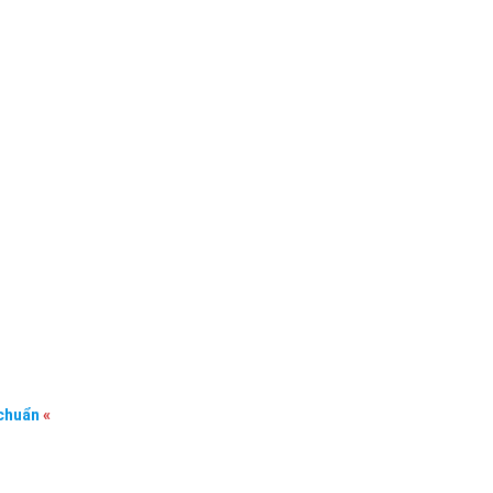
 chuẩn
«