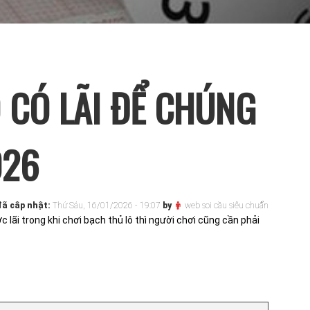
 CÓ LÃI ĐỂ CHÚNG
026
đã câp nhật:
Thứ Sáu, 16/01/2026 - 19:07
by
web soi cầu siêu chuẩn
lãi trong khi chơi bạch thủ lô thì người chơi cũng cần phải