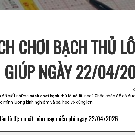
CH CHƠI BẠCH THỦ LÔ
I GIÚP NGÀY 22/04/2
n đã biết những
cách chơi bạch thủ lô có lãi
nào? Chắc chắn để có được 
ho mình lượng kinh nghiệm và bài học vô cùng lớn.
 dàn lô đẹp nhất hôm nay miễn phí ngày 22/04/2026