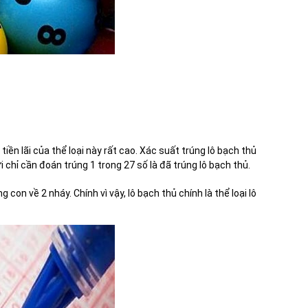
iền lãi của thể loại này rất cao. Xác suất trúng lô bạch thủ
i chỉ cần đoán trúng 1 trong 27 số là đã trúng lô bạch thủ.
n về 2 nháy. Chính vì vậy, lô bạch thủ chính là thể loại lô