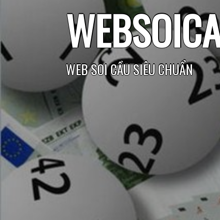
WEBSOIC
WEB SOI CẦU SIÊU CHUẨN