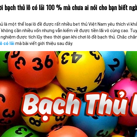
i bạch thủ lô có lãi 100 % mà chưa ai nói cho bạn biết n
ủ là một thể loại lô đề được rất nhiều bet thủ Việt Nam yêu thích vì k
 không cần nhiều vốn nhưng vẫn kiếm về được tiền lãi vô cùng cao. Tu
h nghiệm được tích lũy theo thời gian khi chơi lô đề bạch thủ. Chắc c
ô có lãi
mà bài viết giới thiệu sau đây.