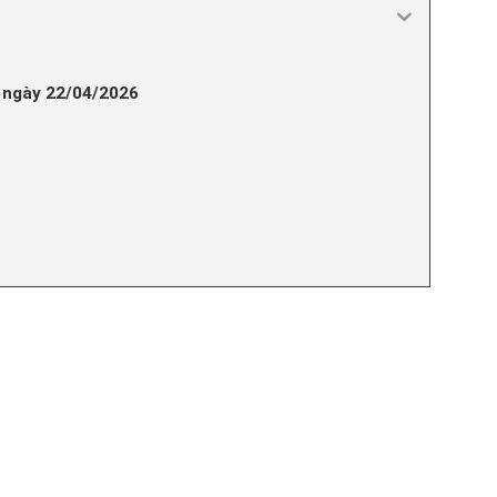
t ngày 22/04/2026