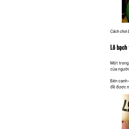
Cách chơi 
Lô bạch
Một trong 
của người 
Bên cạnh đ
đề được n