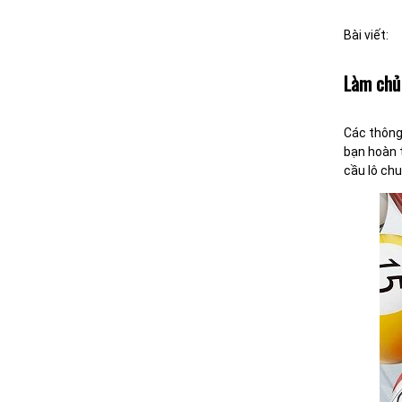
Bài viết:
Làm chủ
Các thông
bạn hoàn t
cầu lô chu