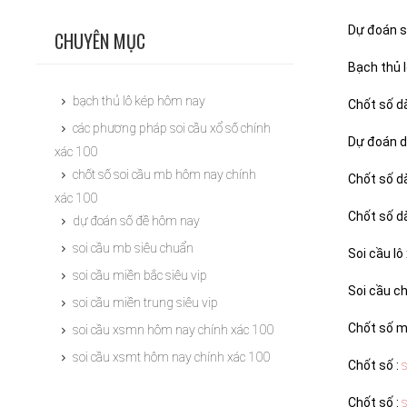
Dự đoán s
CHUYÊN MỤC
Bạch thủ 
bạch thủ lô kép hôm nay
Chốt số d
các phương pháp soi cầu xổ số chính
Dự đoán d
xác 100
chốt số soi cầu mb hôm nay chính
Chốt số d
xác 100
Chốt số d
dự đoán số đề hôm nay
soi cầu mb siêu chuẩn
Soi cầu l
soi cầu miền bắc siêu vip
Soi cầu c
soi cầu miền trung siêu vip
Chốt số m
soi cầu xsmn hôm nay chính xác 100
soi cầu xsmt hôm nay chính xác 100
Chốt số :
s
Chốt số :
s