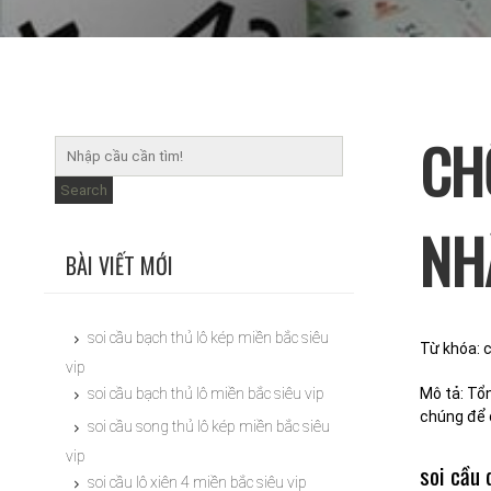
CH
Search
NH
BÀI VIẾT MỚI
soi cầu bạch thủ lô kép miền bắc siêu
Từ khóa: 
vip
Mô tả: Tổ
soi cầu bạch thủ lô miền bắc siêu vip
chúng để 
soi cầu song thủ lô kép miền bắc siêu
vip
soi cầu 
soi cầu lô xiên 4 miền bắc siêu vip