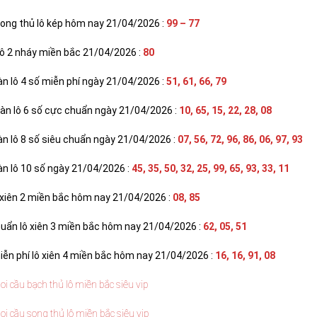
ong thủ lô kép hôm nay 21/04/2026 :
99 – 77
lô 2 nháy miền bắc 21/04/2026 :
80
àn lô 4 số miễn phí ngày 21/04/2026 :
51, 61, 66, 79
àn lô 6 số cực chuẩn ngày 21/04/2026 :
10, 65, 15, 22, 28, 08
àn lô 8 số siêu chuẩn ngày 21/04/2026 :
07, 56, 72, 96, 86, 06, 97, 93
àn lô 10 số ngày 21/04/2026 :
45, 35, 50, 32, 25, 99, 65, 93, 33, 11
ô xiên 2 miền bắc hôm nay 21/04/2026 :
08, 85
huẩn lô xiên 3 miền bắc hôm nay 21/04/2026 :
62, 05, 51
iễn phí lô xiên 4 miền bắc hôm nay 21/04/2026 :
16, 16, 91, 08
oi cầu bạch thủ lô miền bắc siêu vip
oi cầu song thủ lô miền bắc siêu vip