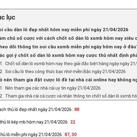
c lục
oi cầu dàn lô đẹp nhất hôm nay miễn phí ngày 21/04/2026
àm chủ số cược với cách chốt số dàn lô xsmb hôm nay siêu 
heo dõi thông tin soi cầu xsmb miễn phí ngày hôm nay ở đâu
ác gợi ý chốt số dàn lô xsmb hôm nay cược thủ nhất định phả
Chốt số dàn lô xsmb hôm nay theo giải đặc biệt hàng ngày ngày 2
Soi cầu lô theo công thức bạc nhớ miền Bắc ngày 21/04/2026
ó nên tham gia đặt cược lô đề tại nhà cái online hay không 
Nên tham gia các nhà cái uy tín ngày 21/04/2026
Tham gia nhà cái cá cược và nhận thông tin chốt số dàn lô xsmb 
ạch thủ lô đẹp nhất ngày 21/04/2026 :
88
thủ lô kép mb hôm nay 21/04/2026 :
22
thủ lô miễn phí ngày 21/04/2026 :
87, 30