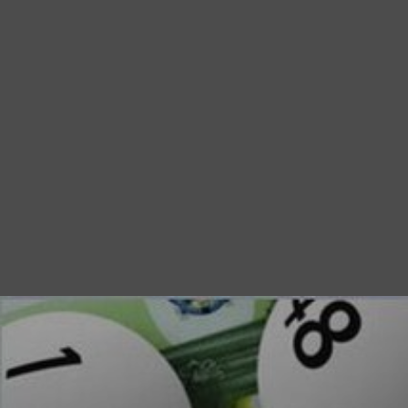
Skip
to
content