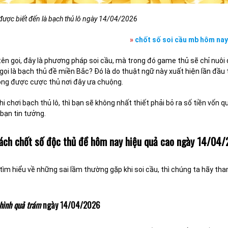
 được biết đến là bạch thủ lô ngày 14/04/2026
»
chốt số soi cầu mb hôm nay
 tên gọi, đây là phương pháp soi cầu, mà trong đó game thủ sẽ chỉ nuô
i gọi là bạch thủ đề miền Bắc? Đó là do thuật ngữ này xuất hiện lần đầ
ng được cược thủ nơi đây ưa chuộng.
i chơi bạch thủ lô, thì bạn sẽ không nhất thiết phải bỏ ra số tiền vốn q
 bạn tin tưởng.
ách chốt số độc thủ đề hôm nay hiệu quả cao ngày 14/04
 tìm hiểu về những sai lầm thường gặp khi soi cầu, thì chúng ta hãy t
 hình quả trám
ngày 14/04/2026