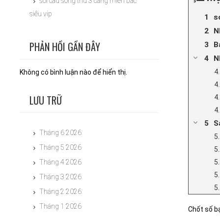
soi cầu song thủ 3 càng miền bắc
siêu vip
s
N
PHẢN HỒI GẦN ĐÂY
B
N
Không có bình luận nào để hiển thị.
LƯU TRỮ
S
Tháng 6 2026
Tháng 5 2026
Tháng 4 2026
Tháng 3 2026
Tháng 2 2026
Tháng 1 2026
Chốt số b