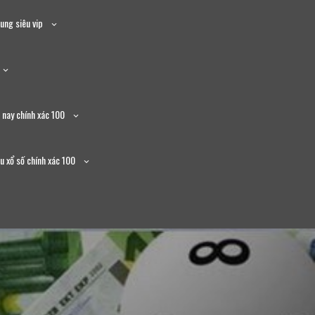
ung siêu vip
 nay chính xác 100
u xổ số chính xác 100