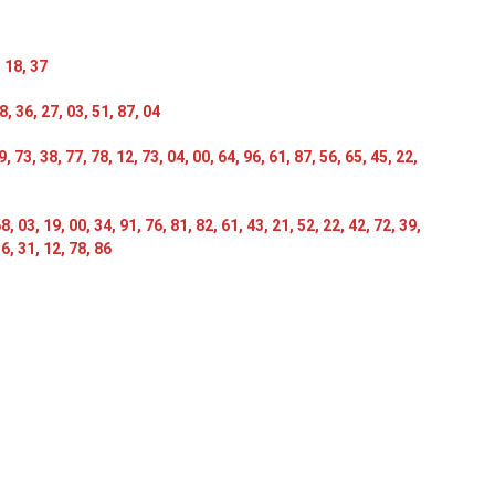
, 18, 37
8, 36, 27, 03, 51, 87, 04
9, 73, 38, 77, 78, 12, 73, 04, 00, 64, 96, 61, 87, 56, 65, 45, 22,
8, 03, 19, 00, 34, 91, 76, 81, 82, 61, 43, 21, 52, 22, 42, 72, 39,
16, 31, 12, 78, 86