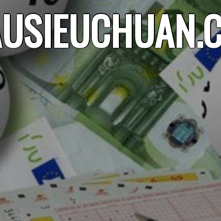
AUSIEUCHUAN.