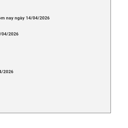
hôm nay ngày 14/04/2026
4/04/2026
4/2026