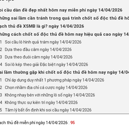
oi cầu dàn đề đẹp nhất hôm nay miễn phí ngày 14/04/2026
hững sai lầm cần tránh trong quá trình chốt số độc thủ đề 
ạch thủ đề XSMB là gì? ngày 14/04/2026
hững cách chốt số độc thủ đề hôm nay hiệu quả cao ngày 1
Soi cầu lô hình quả trám ngày 14/04/2026
Dựa theo đầu câm ngày 14/04/2026
Dựa theo đuôi câm ngày 14/04/2026
Soi lô kép theo giải Đặc biệt ngày 14/04/2026
ai lầm thường gặp khi chốt số độc thủ đề hôm nay ngày 14/0
Chỉ áp dụng duy nhất 1 phương pháp ngày 14/04/2026
Chọn nhầm địa chỉ cá cược ngày 14/04/2026
Không nhạy bén với những lô số ngày 14/04/2026
Không thực sự kiên trì ngày 14/04/2026
Tâm lý bất ổn định khi soi cầu ngày 14/04/2026
ạch thủ đề miễn phí ngày 14/04/2026 :
95