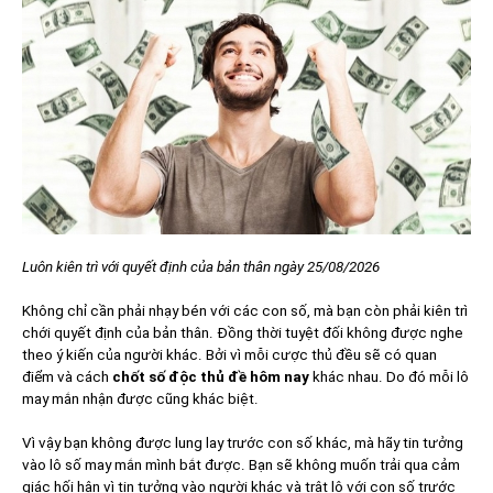
Luôn kiên trì với quyết định của bản thân ngày 25/08/2026
Không chỉ cần phải nhạy bén với các con số, mà bạn còn phải kiên trì
chới quyết định của bản thân. Đồng thời tuyệt đối không được nghe
theo ý kiến của người khác. Bởi vì mỗi cược thủ đều sẽ có quan
điểm và cách
chốt số độc thủ đề hôm nay
khác nhau. Do đó mỗi lô
may mắn nhận được cũng khác biệt.
Vì vậy bạn không được lung lay trước con số khác, mà hãy tin tưởng
vào lô số may mắn mình bắt được. Bạn sẽ không muốn trải qua cảm
giác hối hận vì tin tưởng vào người khác và trật lô với con số trước