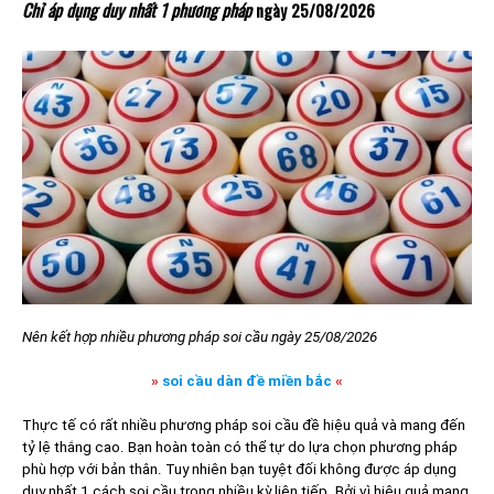
Chỉ áp dụng duy nhất 1 phương pháp
ngày 25/08/2026
Nên kết hợp nhiều phương pháp soi cầu ngày 25/08/2026
»
soi cầu dàn đề miền bắc
«
Thực tế có rất nhiều phương pháp soi cầu đề hiệu quả và mang đến
tỷ lệ thắng cao. Bạn hoàn toàn có thể tự do lựa chọn phương pháp
phù hợp với bản thân. Tuy nhiên bạn tuyệt đối không được áp dụng
duy nhất 1 cách soi cầu trong nhiều kỳ liên tiếp. Bởi vì hiệu quả mang