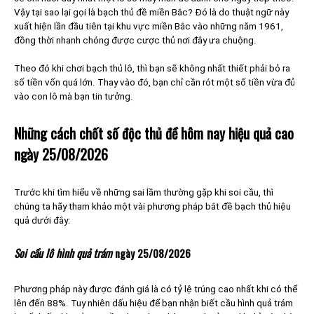
Vậy tại sao lại gọi là bạch thủ đề miền Bắc? Đó là do thuật ngữ này
xuất hiện lần đầu tiên tại khu vực miền Bắc vào những năm 1961,
đồng thời nhanh chóng được cược thủ nơi đây ưa chuộng.
Theo đó khi chơi bạch thủ lô, thì bạn sẽ không nhất thiết phải bỏ ra
số tiền vốn quá lớn. Thay vào đó, bạn chỉ cần rót một số tiền vừa đủ
vào con lô mà bạn tin tưởng.
Những cách chốt số độc thủ đề hôm nay hiệu quả cao
ngày 25/08/2026
Trước khi tìm hiểu về những sai lầm thường gặp khi soi cầu, thì
chúng ta hãy tham khảo một vài phương pháp bắt đề bạch thủ hiệu
quả dưới đây:
Soi cầu lô hình quả trám
ngày 25/08/2026
Phương pháp này được đánh giá là có tỷ lệ trúng cao nhất khi có thể
lên đến 88%. Tuy nhiên dấu hiệu để bạn nhận biết cầu hình quả trám