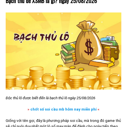
Bạch thủ đề XSMB là gì? ngày 25/08/2026
Độc thủ lô được biết đến là bạch thủ lô ngày 25/08/2026
»
chốt số soi cầu mb hôm nay miễn phí
«
Giống với tên gọi, đây là phương pháp soi cầu, mà trong đó game thủ
sẽ chỉ nuôi duy nhất một lô số may mắn để đánh cho ngày tiếp theo.