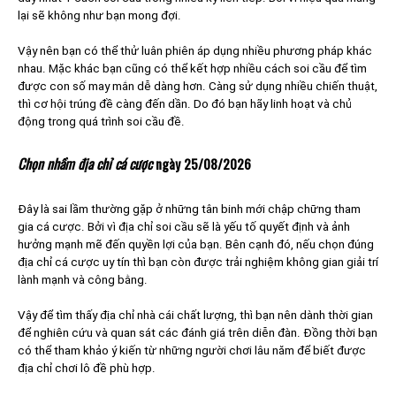
lại sẽ không như bạn mong đợi.
Vậy nên bạn có thể thử luân phiên áp dụng nhiều phương pháp khác
nhau. Mặc khác bạn cũng có thể kết hợp nhiều cách soi cầu để tìm
được con số may mắn dễ dàng hơn. Càng sử dụng nhiều chiến thuật,
thì cơ hội trúng đề càng đến dần. Do đó bạn hãy linh hoạt và chủ
động trong quá trình soi cầu đề.
Chọn nhầm địa chỉ cá cược
ngày 25/08/2026
Đây là sai lầm thường gặp ở những tân binh mới chập chững tham
gia cá cược. Bởi vì địa chỉ soi cầu sẽ là yếu tố quyết định và ảnh
hưởng mạnh mẽ đến quyền lợi của bạn. Bên cạnh đó, nếu chọn đúng
địa chỉ cá cược uy tín thì bạn còn được trải nghiệm không gian giải trí
lành mạnh và công bằng.
Vậy để tìm thấy địa chỉ nhà cái chất lượng, thì bạn nên dành thời gian
để nghiên cứu và quan sát các đánh giá trên diễn đàn. Đồng thời bạn
có thể tham khảo ý kiến từ những người chơi lâu năm để biết được
địa chỉ chơi lô đề phù hợp.