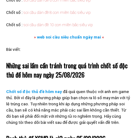
Chốt số :
soi cầu dàn đề 6 con miền bắc siêu vip
Chốt số :
soi cầu dàn đề 8 con miền bắc siêu vip
Chốt số :
soi cầu dàn đề 10 con miền bắc siêu vip
»
web soi cầu siêu chuẩn ngày mai
«
Bài viết:
Những sai lầm cần tránh trong quá trình chốt số độc
thủ đề hôm nay ngày 25/08/2026
Chốt số độc thủ đề hôm nay
đã quá quen thuộc với anh em game
thủ. Bởi vì đây là phương pháp giúp bạn chọn ra lô số may mắn với tỷ
lệ trúng cao. Tuy nhiên trong khi áp dụng những phương pháp soi
cầu, bạn sẽ có khả năng mắc phải các sai lầm không cần thiết. Từ
đó bạn sẽ phải đối mặt với những rủi ro nghiêm trọng. Hãy cùng
chúng tôi theo dõi bài viết sau để được giải quyết vấn đề trên.