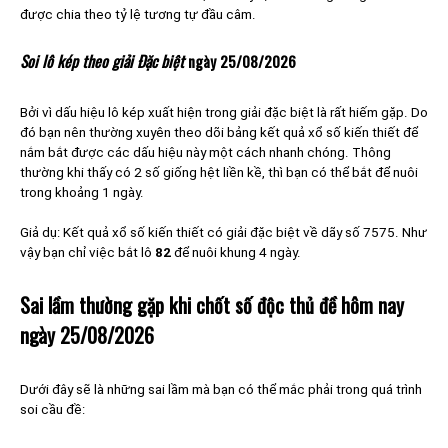
được chia theo tỷ lệ tương tự đầu câm.
Soi lô kép theo giải Đặc biệt
ngày 25/08/2026
Bởi vì dấu hiệu lô kép xuất hiện trong giải đặc biệt là rất hiếm gặp. Do
đó bạn nên thường xuyên theo dõi bảng kết quả xổ số kiến thiết để
nắm bắt được các dấu hiệu này một cách nhanh chóng. Thông
thường khi thấy có 2 số giống hệt liền kề, thì bạn có thể bắt để nuôi
trong khoảng 1 ngày.
Giả dụ: Kết quả xổ số kiến thiết có giải đặc biệt về dãy số 7575. Như
vậy bạn chỉ việc bắt lô
82
để nuôi khung 4 ngày.
Sai lầm thường gặp khi chốt số độc thủ đề hôm nay
ngày 25/08/2026
Dưới đây sẽ là những sai lầm mà bạn có thể mắc phải trong quá trình
soi cầu đề: