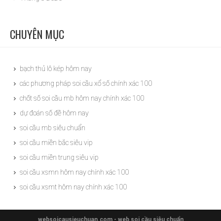
CHUYÊN MỤC
bạch thủ lô kép hôm nay
các phương pháp soi cầu xổ số chính xác 100
chốt số soi cầu mb hôm nay chính xác 100
dự đoán số đề hôm nay
soi cầu mb siêu chuẩn
soi cầu miền bắc siêu vip
soi cầu miền trung siêu vip
soi cầu xsmn hôm nay chính xác 100
soi cầu xsmt hôm nay chính xác 100
websoicausieuchuan.com - web soi cầu siêu chuẩn