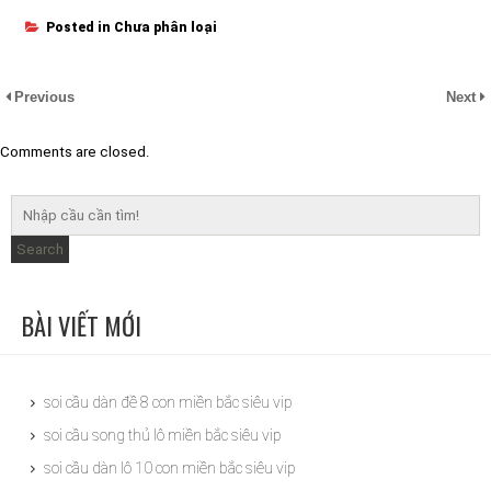
Posted in Chưa phân loại
Previous
Next
Comments are closed.
Search
BÀI VIẾT MỚI
soi cầu dàn đề 8 con miền bắc siêu vip
soi cầu song thủ lô miền bắc siêu vip
soi cầu dàn lô 10 con miền bắc siêu vip