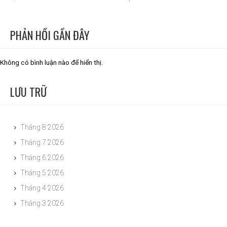
PHẢN HỒI GẦN ĐÂY
Không có bình luận nào để hiển thị.
LƯU TRỮ
Tháng 8 2026
Tháng 7 2026
Tháng 6 2026
Tháng 5 2026
Tháng 4 2026
Tháng 3 2026