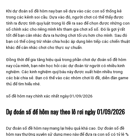
Khi dự đoán số đề hôm nay bạn sẽ dựa vào các con số thống kê
trong các kênh soi cầu. Dựa vào đó, người chơi có thể thấy được
tính ra được tính quy luật trong lô đề ra sao để chọn được những con
số chính xác cho riêng mình khi tham gia chơi xổ số. Đó là gợi ý rất
tốt để bạn cân nhắc đưa ra hướng chơi tối ưu hơn cho mình. Sau đó
bạn có thể cộng trừ nhân chia hoặc áp dụng liên tiếp các chiến thuật
khác để cân nhắc chơi cho thực sự chuẩn.
Đồng thời để gia tăng hiệu quả trong phần chơi dự đoán số đề hôm
nay của mình, bạn nên học hỏi các dự đoán từ người có nhiều kinh
nghiệm. Các kinh nghiệm quý báu này được xuất hiện nhiều trong
các bài chia sẻ. Bạn có thể vào các nhóm chơi lô đề, diễn đàn game
thủ để tìm hiểu nhé.
số đề hôm nay chính xác nhất ngày 01/09/2026
Dự đoán số đề hôm nay theo lô rơi ngày 01/09/2026
Dự đoán số đề hôm nay mang lại hiệu quả khá cao. Dự đoán số đề
hôm nay thường xuyên sử dụng mẹo này để đưa ra con số có tỷ lệ %