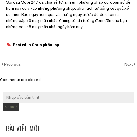
Soi cầu Mobi 247 đã chia sẻ tới anh em phương pháp dự đoán số đề
hôm nay dựa vào những phương pháp, phân tích từ bảng kết quả xổ
số miền Bắc ngày hôm qua và những ngày trước đó để chọn ra
những cặp số may mắn nhất. Chúng tôi tin tưởng đem đến cho bạn
những con số may mắn nhất ngày hôm nay.
Posted in Chưa phân loại
Previous
Next
Comments are closed.
Search
BÀI VIẾT MỚI