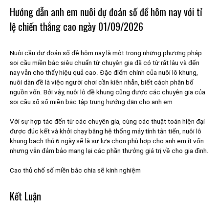
Hướng dẫn anh em nuôi dự đoán số đề hôm nay với tỉ
lệ chiến thắng cao ngày 01/09/2026
Nuôi cầu dự đoán số đề hôm nay là một trong những phương pháp
soi cầu miền bắc siêu chuẩn từ chuyên gia đã có từ rất lâu và đến
nay vẫn cho thấy hiệu quả cao. Đặc điểm chính của nuôi lô khung,
nuôi dàn đề là việc người chơi cần kiên nhẫn, biết cách phân bố
nguồn vốn. Bởi vậy, nuôi lô đề khung cũng được các chuyên gia của
soi cầu xổ số miền bắc tập trung hướng dẫn cho anh em
Với sự hợp tác đến từ các chuyên gia, cùng các thuật toán hiện đại
được đúc kết và khởi chạy bằng hệ thống máy tính tân tiến, nuôi lô
khung bạch thủ 6 ngày sẽ là sự lựa chọn phù hợp cho anh em ít vốn
nhưng vẫn đảm bảo mang lại các phần thưởng giá trị về cho gia đình.
Cao thủ chố số miền bắc chia sẽ kinh nghiệm
Kết Luận