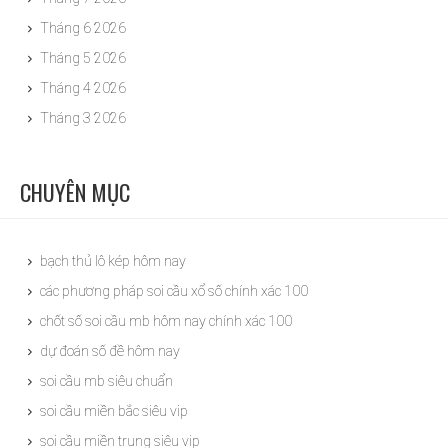
Tháng 6 2026
Tháng 5 2026
Tháng 4 2026
Tháng 3 2026
CHUYÊN MỤC
bạch thủ lô kép hôm nay
các phương pháp soi cầu xổ số chính xác 100
chốt số soi cầu mb hôm nay chính xác 100
dự đoán số đề hôm nay
soi cầu mb siêu chuẩn
soi cầu miền bắc siêu vip
soi cầu miền trung siêu vip