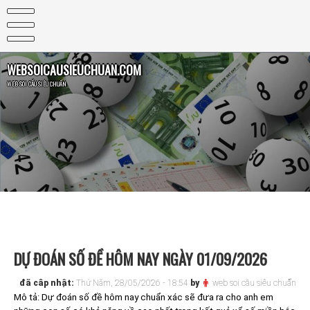
Skip
to
content
WEBSOICAUSIEUCHUAN.COM
WEB SOI CẦU SIÊU CHUẨN
DỰ ĐOÁN SỐ ĐỀ HÔM NAY NGÀY 01/09/2026
đã câp nhật:
Thứ Năm, 28/05/2026 - 18:54
by
web soi cầu siêu chuẩn
Mô tả: Dự đoán số đề hôm nay chuẩn xác sẽ đưa ra cho anh em