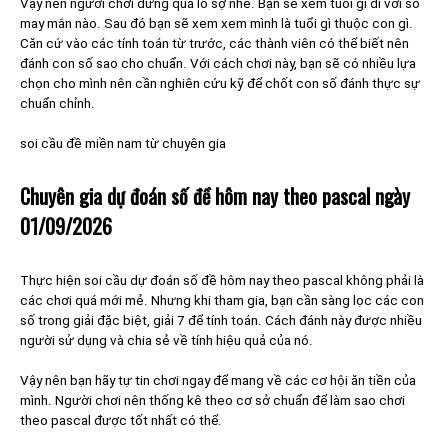
Vậy nên người chơi đừng quá lo sợ nhé. Bạn sẽ xem tuổi gì đi với số
may mắn nào. Sau đó bạn sẽ xem xem mình là tuổi gì thuộc con gì.
Căn cứ vào các tính toán từ trước, các thành viên có thể biết nên
đánh con số sao cho chuẩn. Với cách chơi này, bạn sẽ có nhiều lựa
chọn cho mình nên cần nghiên cứu kỹ để chốt con số đánh thực sự
chuẩn chỉnh.
soi cầu đề miền nam từ chuyên gia
Chuyên gia dự đoán số đề hôm nay theo pascal ngày
01/09/2026
Thực hiện soi cầu dự đoán số đề hôm nay theo pascal không phải là
các chơi quá mới mẻ. Nhưng khi tham gia, bạn cần sàng lọc các con
số trong giải đặc biệt, giải 7 để tính toán. Cách đánh này được nhiều
người sử dụng và chia sẻ về tính hiệu quả của nó.
Vậy nên bạn hãy tự tin chơi ngay để mang về các cơ hội ăn tiền của
mình. Người chơi nên thống kê theo cơ sở chuẩn để làm sao chơi
theo pascal được tốt nhất có thể.