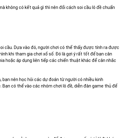
 mà không có kết quả gì thì nên đổi cách soi cầu lô đề chuẩn
i cầu. Dựa vào đó, người chơi có thể thấy được tính ra được
nh khi tham gia chơi xổ số. Đó là gợi ý rất tốt để bạn cân
ia hoặc áp dụng liên tiếp các chiến thuật khác để cân nhắc
 bạn nên học hỏi các dự đoán từ người có nhiều kinh
. Bạn có thể vào các nhóm chơi lô đề, diễn đàn game thủ để