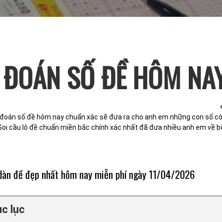
 ĐOÁN SỐ ĐỀ HÔM NAY
 đoán số đề hôm nay chuẩn xác sẽ đưa ra cho anh em những con số có 
oi cầu lô đề chuẩn miền bắc chính xác nhất đã đưa nhiều anh em về bờ 
 dàn đề đẹp nhất hôm nay miễn phí ngày 11/04/2026
c lục