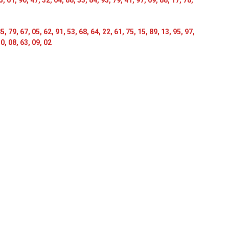
5, 79, 67, 05, 62, 91, 53, 68, 64, 22, 61, 75, 15, 89, 13, 95, 97,
10, 08, 63, 09, 02