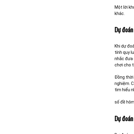
Một lời kh
khác.
Dự đoán
Khi dự đo
tính quy l
nhắc đưa 
chơi cho 
Đồng thời
nghiệm. C
tìm hiểu n
số đề hôm
Dự đoán 