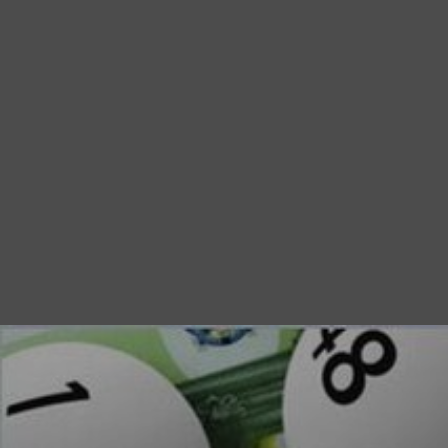
Skip
to
content