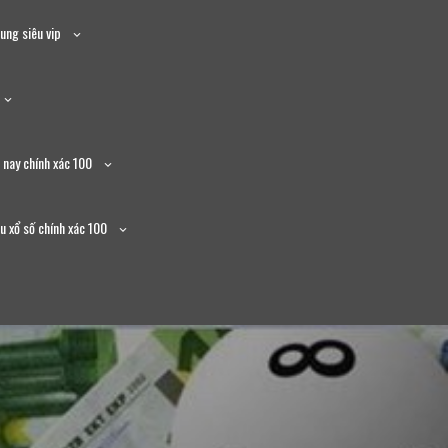
ung siêu vip
 nay chính xác 100
u xổ số chính xác 100