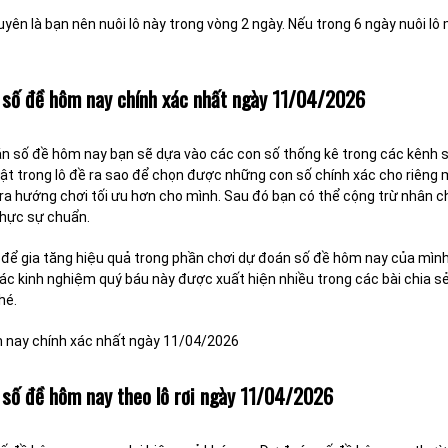
uyên là bạn nên nuôi lô này trong vòng 2 ngày. Nếu trong 6 ngày nuôi lô
 số đề hôm nay chính xác nhất ngày 11/04/2026
án số đề hôm nay bạn sẽ dựa vào các con số thống kê trong các kênh so
uật trong lô đề ra sao để chọn được những con số chính xác cho riêng mì
ra hướng chơi tối ưu hơn cho mình. Sau đó bạn có thể cộng trừ nhân ch
thực sự chuẩn.
 để gia tăng hiệu quả trong phần chơi dự đoán số đề hôm nay của mình,
ác kinh nghiệm quý báu này được xuất hiện nhiều trong các bài chia sẻ
hé.
 nay chính xác nhất ngày 11/04/2026
số đề hôm nay theo lô rơi ngày 11/04/2026