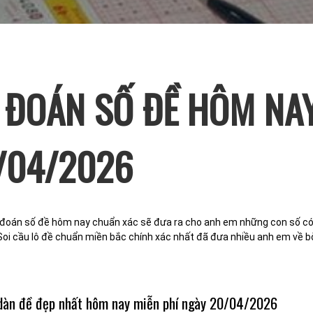
 ĐOÁN SỐ ĐỀ HÔM NA
/04/2026
 đoán số đề hôm nay chuẩn xác sẽ đưa ra cho anh em những con số có 
oi cầu lô đề chuẩn miền bắc chính xác nhất đã đưa nhiều anh em về bờ 
 dàn đề đẹp nhất hôm nay miễn phí ngày 20/04/2026