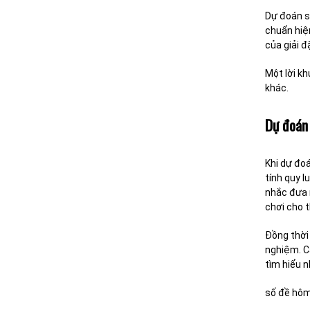
Dự đoán s
chuẩn hiệ
của giải đ
Một lời kh
khác.
Dự đoán
Khi dự đo
tính quy l
nhắc đưa 
chơi cho 
Đồng thời
nghiệm. C
tìm hiểu n
số đề hôm