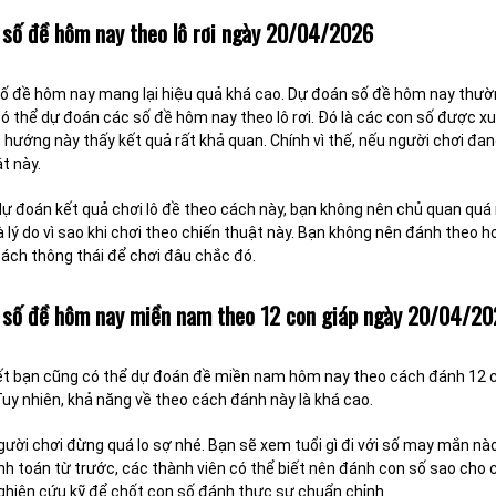
 số đề hôm nay theo lô rơi ngày 20/04/2026
ố đề hôm nay mang lại hiệu quả khá cao. Dự đoán số đề hôm nay thườn
ó thể dự đoán các số đề hôm nay theo lô rơi. Đó là các con số được xu
 hướng này thấy kết quả rất khả quan. Chính vì thế, nếu người chơi đa
t này.
dự đoán kết quả chơi lô đề theo cách này, bạn không nên chủ quan quá n
là lý do vì sao khi chơi theo chiến thuật này. Bạn không nên đánh theo
cách thông thái để chơi đâu chắc đó.
 số đề hôm nay miền nam theo 12 con giáp ngày 20/04/2
ết bạn cũng có thể dự đoán đề miền nam hôm nay theo cách đánh 12 co
Tuy nhiên, khả năng về theo cách đánh này là khá cao.
ười chơi đừng quá lo sợ nhé. Bạn sẽ xem tuổi gì đi với số may mắn nào
nh toán từ trước, các thành viên có thể biết nên đánh con số sao cho 
ghiên cứu kỹ để chốt con số đánh thực sự chuẩn chỉnh.