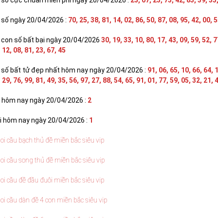
 số ngày 20/04/2026 :
70, 25, 38, 81, 14, 02, 86, 50, 87, 08, 95, 42, 00, 5
 con số bất bại ngày 20/04/2026
30, 19, 33, 10, 80, 17, 43, 09, 59, 52, 7
 12, 08, 81, 23, 67, 45
 số bất tử đẹp nhất hôm nay ngày 20/04/2026 :
91, 06, 65, 10, 66, 64, 1
 29, 76, 99, 81, 49, 35, 56, 97, 27, 88, 54, 65, 91, 01, 77, 59, 05, 32, 21, 
 hôm nay ngày 20/04/2026 :
2
i hôm nay ngày 20/04/2026 :
1
oi cầu bạch thủ đề miền bắc siêu vip
oi cầu song thủ đề miền bắc siêu vip
oi cầu đề đầu đuôi miền bắc siêu vip
oi cầu dàn đề 4 con miền bắc siêu vip