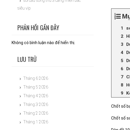
soi cầu song thủ 3 càng miền bắc
siêu vip
Mụ
PHẢN HỒI GẦN ĐÂY
s
H
Không có bình luận nào để hiển thị.
D
D
LƯU TRỮ
D
D
C
Tháng 6 2026
H
Tháng 5 2026
K
Tháng 4 2026
Tháng 3 2026
Chốt số b
Tháng 2 2026
Chốt số s
Tháng 1 2026
Dàn đề 10