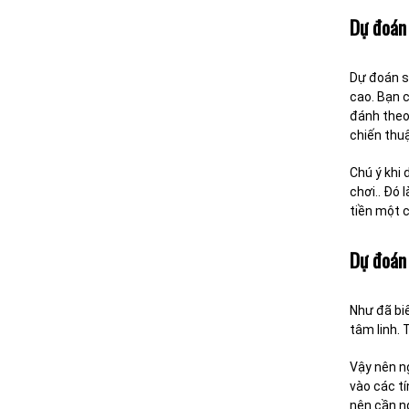
Dự đoán
Dự đoán s
cao. Bạn c
đánh theo
chiến thuậ
Chú ý khi 
chơi.. Đó 
tiền một 
Dự đoán
Như đã bi
tâm linh. 
Vậy nên ng
vào các tí
nên cần n