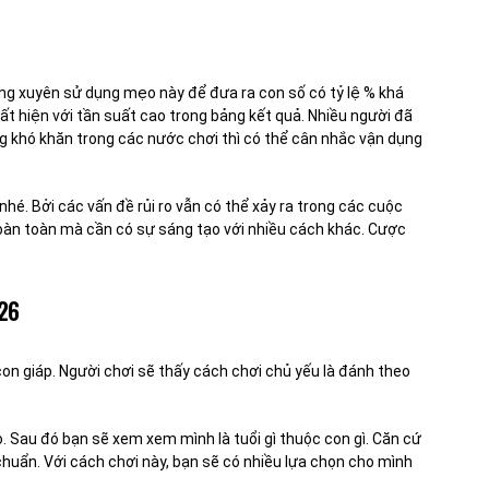
g xuyên sử dụng mẹo này để đưa ra con số có tỷ lệ % khá
ất hiện với tần suất cao trong bảng kết quả. Nhiều người đã
ng khó khăn trong các nước chơi thì có thể cân nhắc vận dụng
hé. Bởi các vấn đề rủi ro vẫn có thể xảy ra trong các cuộc
 hoàn toàn mà cần có sự sáng tạo với nhiều cách khác. Cược
026
n giáp. Người chơi sẽ thấy cách chơi chủ yếu là đánh theo
. Sau đó bạn sẽ xem xem mình là tuổi gì thuộc con gì. Căn cứ
chuẩn. Với cách chơi này, bạn sẽ có nhiều lựa chọn cho mình