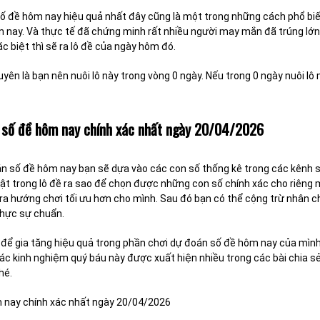
ố đề hôm nay hiệu quả nhất đây cũng là một trong những cách phổ biến
n nay. Và thực tế đã chứng minh rất nhiều người may mắn đã trúng lớn 
ặc biệt thì sẽ ra lô đề của ngày hôm đó.
uyên là bạn nên nuôi lô này trong vòng 0 ngày. Nếu trong 0 ngày nuôi lô
 số đề hôm nay chính xác nhất ngày 20/04/2026
án số đề hôm nay bạn sẽ dựa vào các con số thống kê trong các kênh so
uật trong lô đề ra sao để chọn được những con số chính xác cho riêng mì
ra hướng chơi tối ưu hơn cho mình. Sau đó bạn có thể cộng trừ nhân ch
thực sự chuẩn.
 để gia tăng hiệu quả trong phần chơi dự đoán số đề hôm nay của mình,
ác kinh nghiệm quý báu này được xuất hiện nhiều trong các bài chia sẻ
hé.
 nay chính xác nhất ngày 20/04/2026