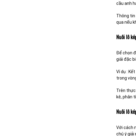
cầu anh ha
Thông tin
qua nếu kh
Nuôi lô ké
Để chọn 
giải đặc 
Ví dụ : Kế
trong vòn
Trên thực
kê, phân t
Nuôi lô k
Với cách 
chú ý giải