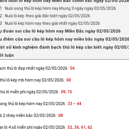
ách nuôi lô kép hôm nay Miền Bắc chính xác ngày 02/05/2026
Nuôi song thủ lô kép hôm nay khung 3 ngày ngày 02/05/2026
Nuôi lô kép theo giải đặc biệt ngày 02/05/2026
Nuôi lô kép hôm nay theo giải nhất ngày 02/05/2026
ự đoán soi cầu lô kép hôm nay Miền Bắc ngày 02/05/2026
u điểm của soi cầu lô kép hôm nay miền bắc ngày 02/05/202
ột số kinh nghiệm đánh bạch thủ lô kép cần biết ngày 02/05
ết luận
ạch thủ lô đẹp nhất ngày 02/05/2026 :
56
thủ lô kép mb hôm nay 02/05/2026 :
00
thủ lô miễn phí ngày 02/05/2026 :
09, 15
ong thủ lô kép hôm nay 02/05/2026 :
33 – 44
lô 2 nháy miền bắc 02/05/2026 :
08
àn lô 4 số miễn phí ngày 02/05/2026 :
52, 36, 61, 62