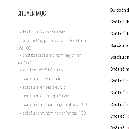
Dự đoán d
CHUYÊN MỤC
Chốt số d
bạch thủ lô kép hôm nay
Chốt số d
các phương pháp soi cầu xổ số chính
Soi cầu l
xác 100
chốt số soi cầu mb hôm nay chính
Soi cầu c
xác 100
Chốt số m
dự đoán số đề hôm nay
soi cầu mb siêu chuẩn
Chốt số :
s
soi cầu miền bắc siêu vip
Chốt số :
s
soi cầu miền trung siêu vip
Chốt số :
s
soi cầu xsmn hôm nay chính xác 100
soi cầu xsmt hôm nay chính xác 100
Chốt số :
s
Chốt số :
s