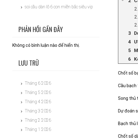
C
soi cầu dàn lô 6 con miền bắc siêu vip
PHẢN HỒI GẦN ĐÂY
D
Ư
Không có bình luận nào để hiển thị.
M
K
LƯU TRỮ
Chốt số b
Tháng 6 2026
Cầu bạch 
Tháng 5 2026
Song thủ 
Tháng 4 2026
Dự đoán s
Tháng 3 2026
Tháng 2 2026
Bạch thủ 
Tháng 1 2026
Chốt số d