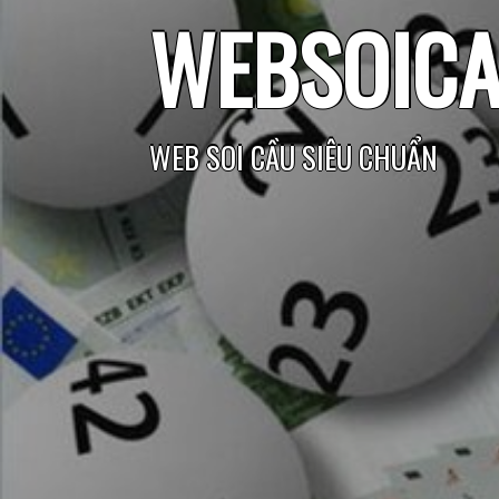
WEBSOIC
WEB SOI CẦU SIÊU CHUẨN