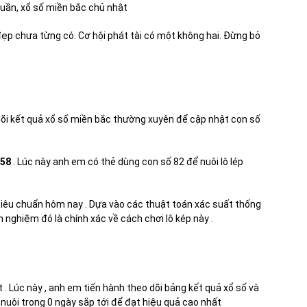
tuần, xổ số miền bắc chủ nhật
ẹp chưa từng có. Cơ hội phát tài có một không hai. Đừng bỏ
i kết quả xổ số miền bắc thường xuyên để cập nhật con số
58
. Lúc này anh em có thẻ dùng con số 82 để nuôi lô lép
 siêu chuẩn hôm nay . Dựa vào các thuật toán xác suất thống
h nghiệm đó là chính xác về cách chơi lô kép này .
 . Lúc này , anh em tiến hành theo dõi bảng kết quả xổ số và
n nuôi trong 0 ngày sắp tới để đạt hiệu quả cao nhất