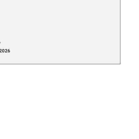
6
/2026