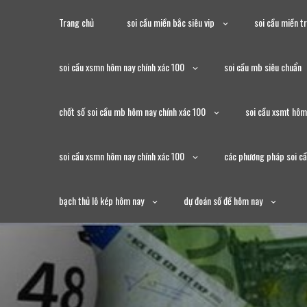
Trang chủ
soi cầu miền bắc siêu vip
soi cầu miền tr
soi cầu xsmn hôm nay chính xác 100
soi cầu mb siêu chuẩn
chốt số soi cầu mb hôm nay chính xác 100
soi cầu xsmt hôm
soi cầu xsmn hôm nay chính xác 100
các phương pháp soi cầ
bạch thủ lô kép hôm nay
dự đoán số đề hôm nay