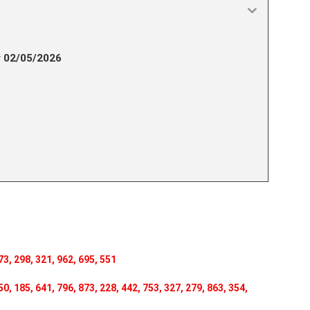
y 02/05/2026
73, 298, 321, 962, 695, 551
50, 185, 641, 796, 873, 228, 442, 753, 327, 279, 863, 354,