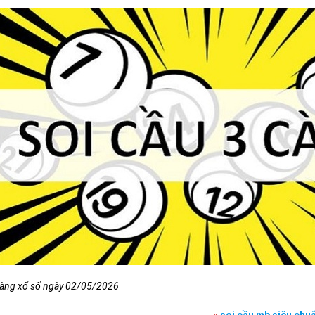
càng xổ số ngày 02/05/2026
»
soi cầu mb siêu chu