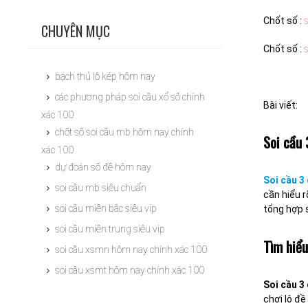
Chốt số :
s
CHUYÊN MỤC
Chốt số :
s
bạch thủ lô kép hôm nay
các phương pháp soi cầu xổ số chính
Bài viết:
xác 100
chốt số soi cầu mb hôm nay chính
Soi cầu 
xác 100
dự đoán số đề hôm nay
Soi cầu 3
soi cầu mb siêu chuẩn
cần hiểu r
soi cầu miền bắc siêu vip
tổng hợp 
soi cầu miền trung siêu vip
Tìm hiểu
soi cầu xsmn hôm nay chính xác 100
soi cầu xsmt hôm nay chính xác 100
Soi cầu 3
chơi lô đề