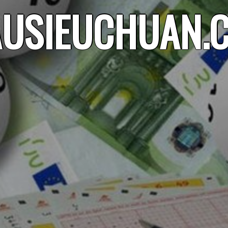
AUSIEUCHUAN.