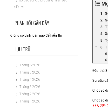
soi cầu song thủ 3 càng miền bắc
Mụ
siêu vip
S
S
PHẢN HỒI GẦN ĐÂY
T
X
Không có bình luận nào để hiển thị.
T
T
LƯU TRỮ
Tháng 6 2026
Độc thủ 3
Tháng 5 2026
Tháng 4 2026
Soi cầu c
Tháng 3 2026
Chốt số d
Tháng 2 2026
Chốt số d
Tháng 1 2026
777, 304, 