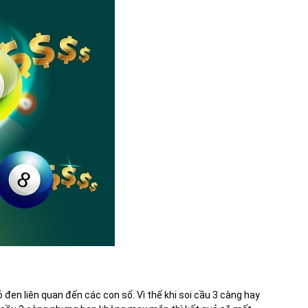
ỏ đen liên quan đến các con số. Vì thế khi soi cầu 3 càng hay