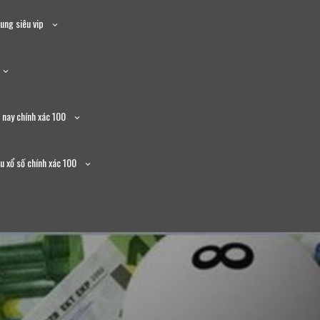
ung siêu vip
 nay chính xác 100
u xổ số chính xác 100