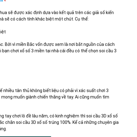
hua sẽ được xác định dựa vào kết quả trên các giải số kiến
mà sẽ có cách tính khác biệt một chút. Cụ thể:
biệt
Bắc. Bởi vì miền Bắc vốn được xem là nơi bắt nguồn của cách
bạn chơi xổ số 3 miền tại nhà cái đều có thể chọn soi cầu 3
ế nhiều tân thủ không biết liệu có phải vì xác suất chơi 3
ều mong muốn giành chiến thắng về tay. Ai cũng muốn tìm
 tay chơi lô đề lâu năm, có kinh nghiệm thì soi cầu 3D xổ số
chắc chắn soi cầu 3D xổ số trúng 100%. Kể cả những chuyên gia
úng.