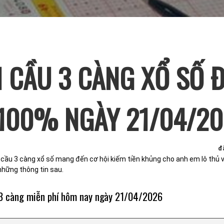
I CẦU 3 CÀNG XỔ SỐ 
100% NGÀY 21/04/2
đ
 cầu 3 càng xổ số mang đến cơ hội kiếm tiền khủng cho anh em lô thủ v
những thông tin sau.
 3 càng miễn phí hôm nay ngày 21/04/2026