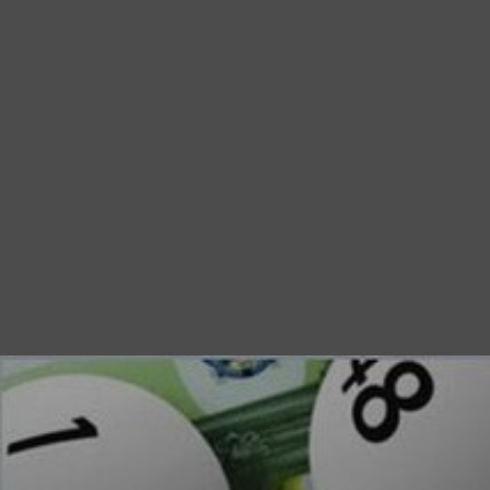
Skip
to
content