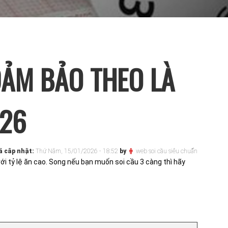
ĐẢM BẢO THEO LÀ
026
ã câp nhật:
Thứ Năm, 15/01/2026 - 18:52
by
web soi cầu siêu chuẩn
ới tỷ lệ ăn cao. Song nếu bạn muốn soi cầu 3 càng thì hãy