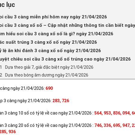
c lục
oi cầu 3 càng miễn phí hôm nay ngày 21/04/2026
oi cầu 3 càng xổ số – Cập nhật những thông tin cần biết ngà
ìm hiểu soi cầu 3 càng xổ số là gì? ngày 21/04/2026
ác suất trúng 3 càng xổ số ngày 21/04/2026
ỷ lệ ăn khi đánh 3 càng xổ số ngày 21/04/2026
uyệt chiêu soi cầu 3 càng xổ số trúng cao ngày 21/04/2026
Dựa theo giải 7, giải đặc biệt ngày 21/04/2026
Dựa theo bóng âm dương ngày 21/04/2026
 càng ngày 21/04/2026:
690
ặp 3 càng ngày 21/04/2026:
283, 726
àn 3 càng 10 số có tỷ lệ về cao ngày 21/04/2026 :
564, 953, 836, 094, 6
àn 3 càng 20 số có tỷ lệ về cao ngày 21/04/2026 :
746, 336, 695, 947, 2
285, 936