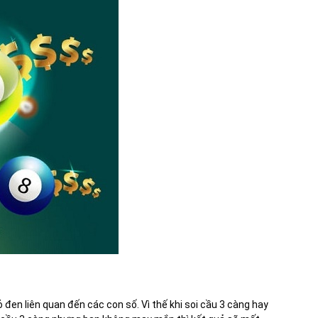
ỏ đen liên quan đến các con số. Vì thế khi soi cầu 3 càng hay