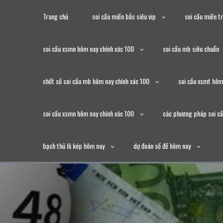
Trang chủ
soi cầu miền bắc siêu vip
soi cầu miền tr
soi cầu xsmn hôm nay chính xác 100
soi cầu mb siêu chuẩn
chốt số soi cầu mb hôm nay chính xác 100
soi cầu xsmt hôm
soi cầu xsmn hôm nay chính xác 100
các phương pháp soi cầ
bạch thủ lô kép hôm nay
dự đoán số đề hôm nay