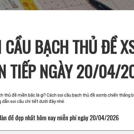
I CẦU BẠCH THỦ ĐỀ X
ÊN TIẾP NGÀY 20/04/2
h thủ đề miền bắc là gì? Cách soi cầu bạch thủ đề xsmb chiến thắng bạ
 dẫn soi cầu chi tiết dưới đây nhé.
 dàn đề đẹp nhất hôm nay miễn phí ngày 20/04/2026