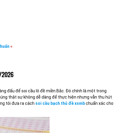
chuẩn
«
4/2026
àng đấu để soi cầu lô đề miền Bắc. Đó chính là một trong
húng thật sự không dễ dàng để thực hiện nhưng vẫn thu hút
ng tôi đưa ra cách
soi cầu bạch thủ đề xsmb
chuẩn xác cho