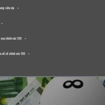
ung siêu vip
 nay chính xác 100
u xổ số chính xác 100