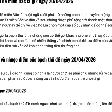
ủ đề miền Bắc là gì? ngày 20/04/2026
đề miền Bắc là thuật ngữ xuất phát từ những cách chơi truyền miệng 
hơn lử miền Bắc và dần về sau chúng được phủ rộng trở thành một thuậ
t ngữ này để chỉ về việc họ lựa chọn một cặp số duy nhất để có thể so
gọi là bạch thủ lô thì chúng còn có thể gọi khác như one shot hay độc 
lót khác và xác định sẽ chiến thắng với chính con lô đó. ưu điểm của 
iều tiền mà vẫn có khả năng trúng tiền thưởng cao.
 và nhược điểm của bạch thủ đề ngày 20/04/2026
hiệu quả cao thì cũng có nghĩa là người chơi sẽ phải chịu những rủi ro c
i cần phải hiểu được những ưu và nhược điểm của trò chơi là gì.
ngày 20/04/2026
oi cầu bạch thủ đề xsmb
người chơi sẻ cơ hội được chiến thắng lên đ