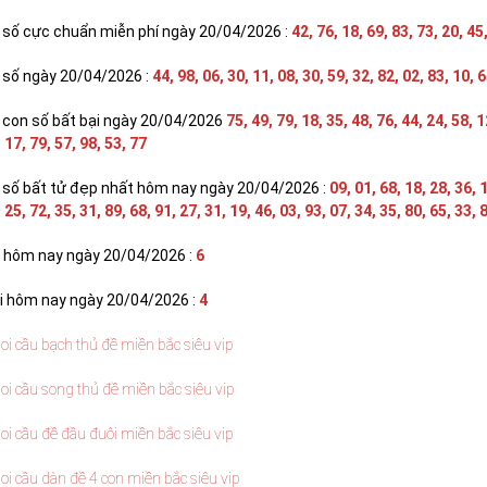
 số cực chuẩn miễn phí ngày 20/04/2026 :
42, 76, 18, 69, 83, 73, 20, 45
 số ngày 20/04/2026 :
44, 98, 06, 30, 11, 08, 30, 59, 32, 82, 02, 83, 10, 6
 con số bất bại ngày 20/04/2026
75, 49, 79, 18, 35, 48, 76, 44, 24, 58, 1
 17, 79, 57, 98, 53, 77
 số bất tử đẹp nhất hôm nay ngày 20/04/2026 :
09, 01, 68, 18, 28, 36, 1
 25, 72, 35, 31, 89, 68, 91, 27, 31, 19, 46, 03, 93, 07, 34, 35, 80, 65, 33, 
 hôm nay ngày 20/04/2026 :
6
i hôm nay ngày 20/04/2026 :
4
oi cầu bạch thủ đề miền bắc siêu vip
oi cầu song thủ đề miền bắc siêu vip
oi cầu đề đầu đuôi miền bắc siêu vip
oi cầu dàn đề 4 con miền bắc siêu vip