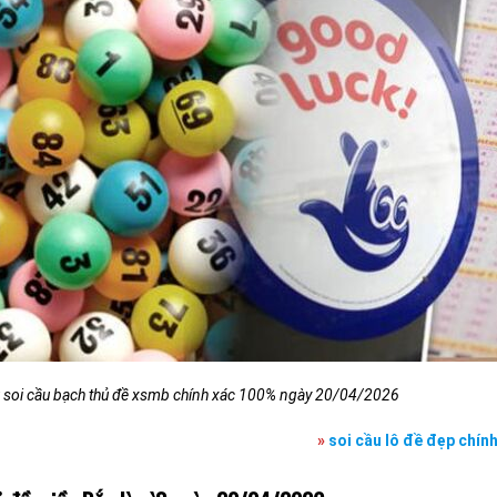
u soi cầu bạch thủ đề xsmb chính xác 100% ngày 20/04/2026
»
soi cầu lô đề đẹp chín