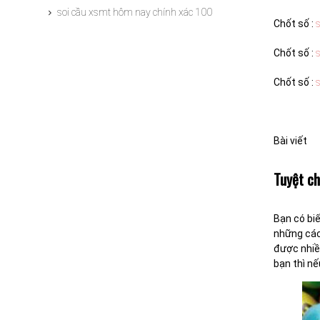
soi cầu xsmt hôm nay chính xác 100
Chốt số :
s
Chốt số :
s
Chốt số :
s
Bài viết
Tuyệt c
Bạn có biế
những các
được nhiề
bạn thì nế