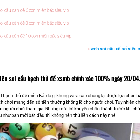
oi cầu dàn đề 6 con miền bắc siêu vip
oi cầu dàn đề 8 con miền bắc siêu vip
oi cầu dàn đề 10 con miền bắc siêu vip
»
web soi cầu xổ số siêu 
hiêu soi cầu bạch thủ đề xsmb chính xác 100% ngày 20/0
t bạch thủ đề miền Bắc là gì không và vì sao chúng lại được lựa chọn h
h chơi mang đến số tiền thưởng khổng lồ cho người chơi. Tuy nhiên c
u người chơi tham gia. Nhưng một lời khuyên chân thành trước khi chú
u như bạn mới bắt đầu thì không nên thử liền cách này nhé.