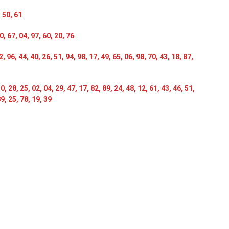
, 50, 61
0, 67, 04, 97, 60, 20, 76
2, 96, 44, 40, 26, 51, 94, 98, 17, 49, 65, 06, 98, 70, 43, 18, 87,
0, 28, 25, 02, 04, 29, 47, 17, 82, 89, 24, 48, 12, 61, 43, 46, 51,
89, 25, 78, 19, 39