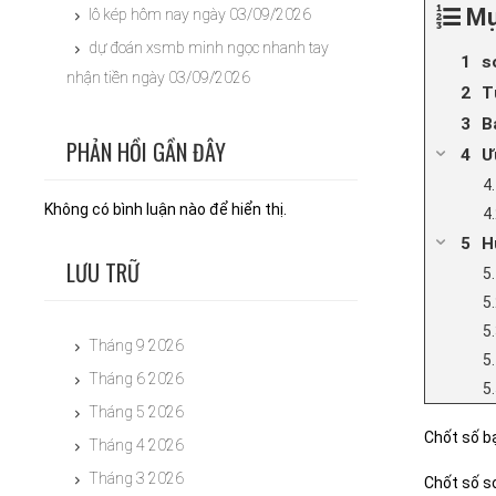
Mụ
lô kép hôm nay ngày 03/09/2026
dự đoán xsmb minh ngọc nhanh tay
s
nhận tiền ngày 03/09/2026
T
B
PHẢN HỒI GẦN ĐÂY
Ư
Không có bình luận nào để hiển thị.
H
LƯU TRỮ
Tháng 9 2026
Tháng 6 2026
Tháng 5 2026
Chốt số b
Tháng 4 2026
Tháng 3 2026
Chốt số s