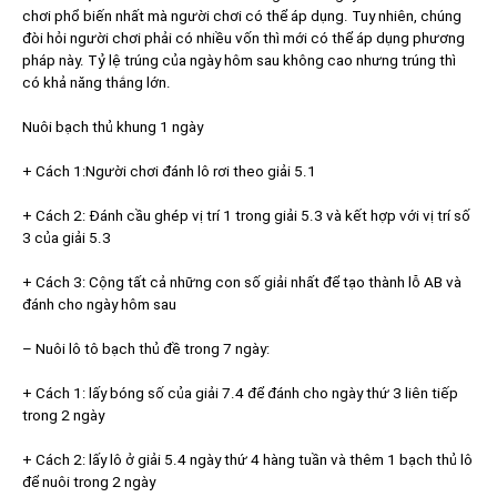
chơi phổ biến nhất mà người chơi có thể áp dụng. Tuy nhiên, chúng
đòi hỏi người chơi phải có nhiều vốn thì mới có thể áp dụng phương
pháp này. Tỷ lệ trúng của ngày hôm sau không cao nhưng trúng thì
có khả năng thắng lớn.
Nuôi bạch thủ khung 1 ngày
+ Cách 1:Người chơi đánh lô rơi theo giải 5.1
+ Cách 2: Đánh cầu ghép vị trí 1 trong giải 5.3 và kết hợp với vị trí số
3 của giải 5.3
+ Cách 3: Cộng tất cả những con số giải nhất để tạo thành lỗ AB và
đánh cho ngày hôm sau
– Nuôi lô tô bạch thủ đề trong 7 ngày:
+ Cách 1: lấy bóng số của giải 7.4 để đánh cho ngày thứ 3 liên tiếp
trong 2 ngày
+ Cách 2: lấy lô ở giải 5.4 ngày thứ 4 hàng tuần và thêm 1 bạch thủ lô
để nuôi trong 2 ngày