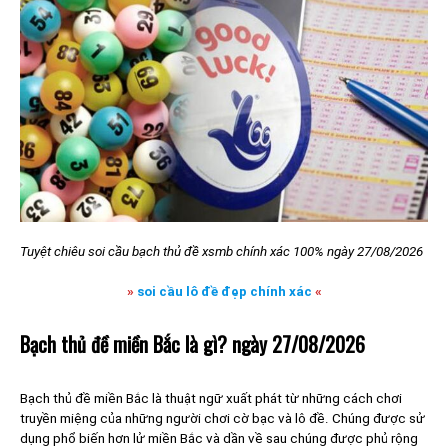
Tuyệt chiêu soi cầu bạch thủ đề xsmb chính xác 100% ngày 27/08/2026
»
soi cầu lô đề đẹp chính xác
«
Bạch thủ đề miền Bắc là gì? ngày 27/08/2026
Bạch thủ đề miền Bắc là thuật ngữ xuất phát từ những cách chơi
truyền miệng của những người chơi cờ bạc và lô đề. Chúng được sử
dụng phổ biến hơn lử miền Bắc và dần về sau chúng được phủ rộng