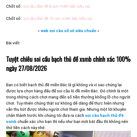
Chốt số :
soi cầu dàn đề 8 con miền bắc siêu vip
Chốt số :
soi cầu dàn đề 10 con miền bắc siêu vip
»
web soi cầu xổ số siêu chuẩn
«
Bài viết
Tuyệt chiêu soi cầu bạch thủ đề xsmb chính xác 100%
ngày 27/08/2026
Bạn có biết bạch thủ đề miền Bắc là gì không và vì sao chúng lại
được lựa chọn hàng đấu để soi cầu lô đề miền Bắc. Đó chính là một
trong những cách chơi mang đến số tiền thưởng khổng lồ cho người
chơi. Tuy nhiên chúng thật sự không dễ dàng để thực hiện nhưng
vẫn thu hút được nhiều người chơi tham gia. Nhưng một lời khuyên
chân thành trước khi chúng tôi đưa ra cách
soi cầu bạch thủ đề
xsmb
chuẩn xác cho bạn thì nếu như bạn mới bắt đầu thì không nên
thử liền cách này nhé.