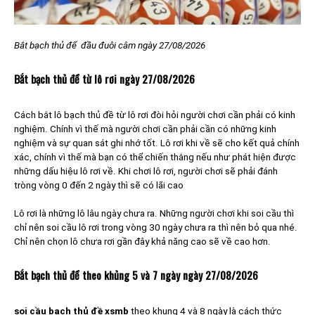
Bắt bạch thủ để đầu đuôi câm ngày 27/08/2026
Bắt bạch thủ đề từ lô rơi ngày 27/08/2026
Cách bắt lô bạch thủ đề từ lô rơi đòi hỏi người chơi cần phải có kinh
nghiệm. Chính vì thế mà người chơi cần phải cần có những kinh
nghiệm và sự quan sát ghi nhớ tốt. Lô rơi khi về sẽ cho kết quả chính
xác, chính vì thế mà bạn có thể chiến thắng nếu như phát hiện được
những dấu hiệu lô rơi về. Khi chơi lô rơi, người chơi sẽ phải đánh
tròng vòng 0 đến 2 ngày thì sẽ có lãi cao
Lô rơi là những lô lâu ngày chưa ra. Những người chơi khi soi cầu thì
chỉ nên soi cầu lô rơi trong vòng 30 ngày chưa ra thì nên bỏ qua nhé.
Chỉ nên chọn lô chưa rơi gần đây khả năng cao sẽ về cao hơn.
Bắt bạch thủ đề theo khủng 5 và 7 ngày ngày 27/08/2026
soi cầu bạch thủ đề xsmb
theo khung 4 và 8 ngày là cách thức