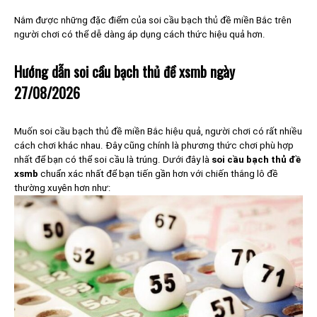
Nắm được những đặc điểm của soi cầu bạch thủ đề miền Bắc trên
người chơi có thể dễ dàng áp dụng cách thức hiệu quả hơn.
Hướng dẫn soi cầu bạch thủ đề xsmb ngày
27/08/2026
Muốn soi cầu bạch thủ đề miền Bắc hiệu quả, người chơi có rất nhiều
cách chơi khác nhau. Đây cũng chính là phương thức chơi phù hợp
nhất để bạn có thể soi cầu là trúng. Dưới đây là
soi cầu bạch thủ đề
xsmb
chuẩn xác nhất để bạn tiến gần hơn với chiến thắng lô đề
thường xuyên hơn như: