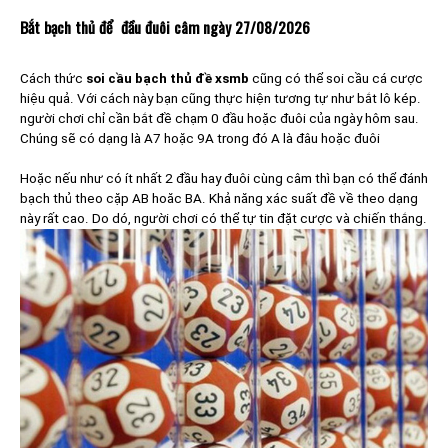
Bắt bạch thủ để đầu đuôi câm ngày 27/08/2026
Cách thức
soi cầu bạch thủ đề xsmb
cũng có thể soi cầu cá cược
hiệu quả. Với cách này bạn cũng thực hiện tương tự như bắt lô kép.
người chơi chỉ cần bắt đề chạm 0 đầu hoặc đuôi của ngày hôm sau.
Chúng sẽ có dạng là A7 hoặc 9A trong đó A là đâu hoặc đuôi
Hoặc nếu như có ít nhất 2 đầu hay đuôi cùng câm thì bạn có thể đánh
bạch thủ theo cặp AB hoăc BA. Khả năng xác suất đề về theo dạng
này rất cao. Do dó, người chơi có thể tự tin đặt cược và chiến thắng.