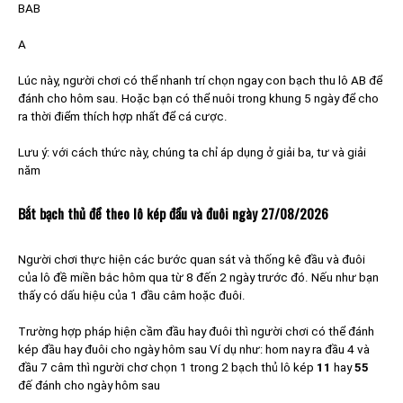
BAB
A
Lúc này, người chơi có thể nhanh trí chọn ngay con bạch thu lô AB để
đánh cho hôm sau. Hoặc bạn có thể nuôi trong khung 5 ngày để cho
ra thời điểm thích hợp nhất để cá cược.
Lưu ý: với cách thức này, chúng ta chỉ áp dụng ở giải ba, tư và giải
năm
Bắt bạch thủ đề theo lô kép đầu và đuôi ngày 27/08/2026
Người chơi thực hiện các bước quan sát và thống kê đầu và đuôi
của lô đề miền bắc hôm qua từ 8 đến 2 ngày trước đó. Nếu như bạn
thấy có dấu hiệu của 1 đầu câm hoặc đuôi.
Trường hợp pháp hiện cầm đầu hay đuôi thì người chơi có thể đánh
kép đầu hay đuôi cho ngày hôm sau Ví dụ như: hom nay ra đầu 4 và
đầu 7 câm thì người chơ chọn 1 trong 2 bạch thủ lô kép
11
hay
55
đế đánh cho ngày hôm sau