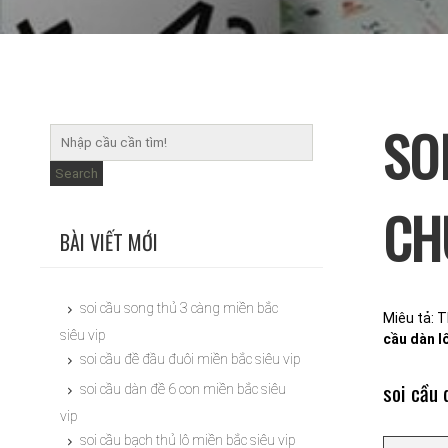
SO
Search
CH
BÀI VIẾT MỚI
soi cầu song thủ 3 càng miền bắc
Miêu tả: T
siêu vip
cầu dàn lô
soi cầu đề đầu đuôi miền bắc siêu vip
soi cầu 
soi cầu dàn đề 6 con miền bắc siêu
vip
soi cầu bạch thủ lô miền bắc siêu vip