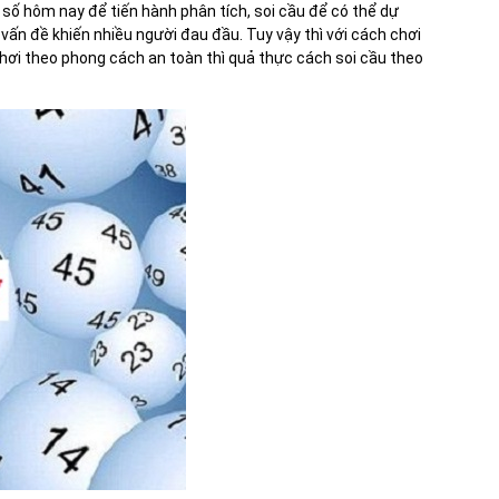
số hôm nay để tiến hành phân tích, soi cầu để có thể dự
 vấn đề khiến nhiều người đau đầu. Tuy vậy thì với cách chơi
 chơi theo phong cách an toàn thì quả thực cách soi cầu theo