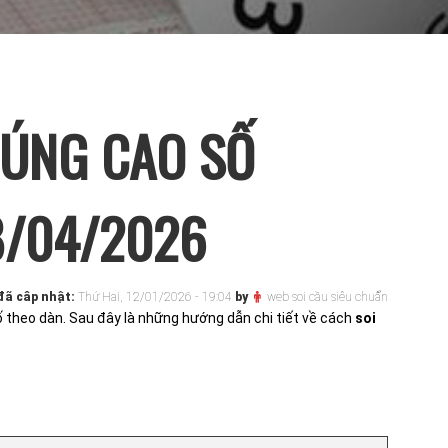
RÚNG CAO SỐ
8/04/2026
đã câp nhật:
Thứ Hai, 12/01/2026 - 19:04
by
web soi cầu siêu chuẩn
số theo dàn. Sau đây là những hướng dẫn chi tiết về cách
soi