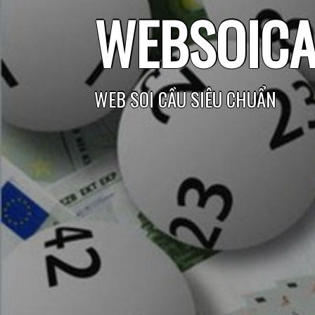
WEBSOIC
WEB SOI CẦU SIÊU CHUẨN