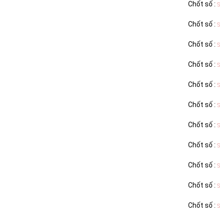
Chốt số :
s
Chốt số :
s
Chốt số :
s
Chốt số :
s
Chốt số :
s
Chốt số :
s
Chốt số :
s
Chốt số :
s
Chốt số :
s
Chốt số :
s
Chốt số :
s