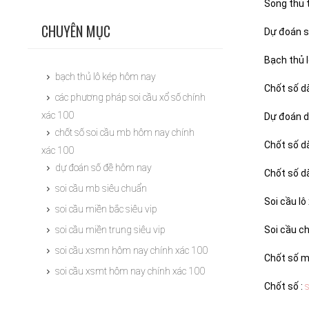
Song thủ 
CHUYÊN MỤC
Dự đoán s
Bạch thủ 
bạch thủ lô kép hôm nay
Chốt số d
các phương pháp soi cầu xổ số chính
xác 100
Dự đoán d
chốt số soi cầu mb hôm nay chính
Chốt số d
xác 100
dự đoán số đề hôm nay
Chốt số d
soi cầu mb siêu chuẩn
Soi cầu l
soi cầu miền bắc siêu vip
Soi cầu c
soi cầu miền trung siêu vip
soi cầu xsmn hôm nay chính xác 100
Chốt số m
soi cầu xsmt hôm nay chính xác 100
Chốt số :
s