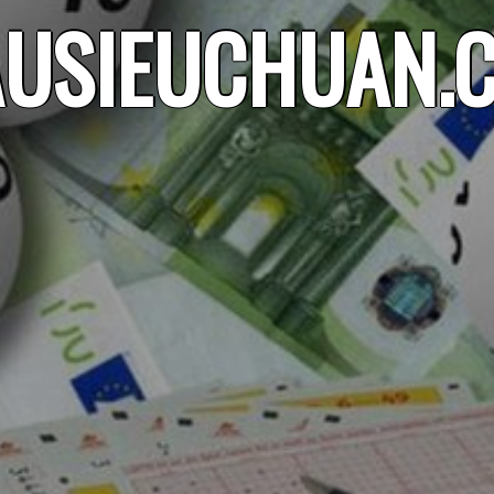
AUSIEUCHUAN.