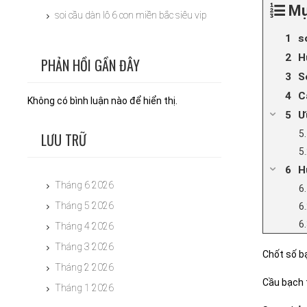
Mụ
soi cầu dàn lô 6 con miền bắc siêu vip
s
H
PHẢN HỒI GẦN ĐÂY
S
C
Không có bình luận nào để hiển thị.
Ư
LƯU TRỮ
H
Tháng 6 2026
Tháng 5 2026
Tháng 4 2026
Tháng 3 2026
Chốt số b
Tháng 2 2026
Cầu bạch 
Tháng 1 2026