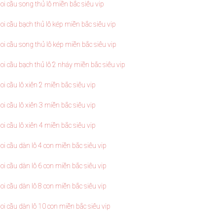
oi cầu song thủ lô miền bắc siêu vip
oi cầu bạch thủ lô kép miền bắc siêu vip
oi cầu song thủ lô kép miền bắc siêu vip
oi cầu bạch thủ lô 2 nháy miền bắc siêu vip
oi cầu lô xiên 2 miền bắc siêu vip
oi cầu lô xiên 3 miền bắc siêu vip
oi cầu lô xiên 4 miền bắc siêu vip
oi cầu dàn lô 4 con miền bắc siêu vip
oi cầu dàn lô 6 con miền bắc siêu vip
oi cầu dàn lô 8 con miền bắc siêu vip
oi cầu dàn lô 10 con miền bắc siêu vip