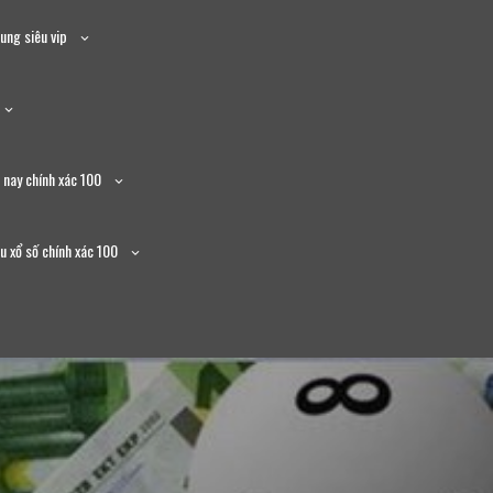
ung siêu vip
 nay chính xác 100
u xổ số chính xác 100