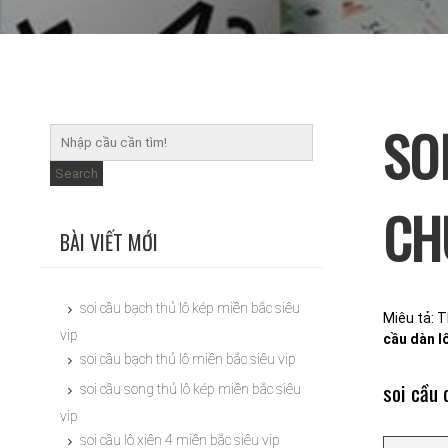
SO
Search
CH
BÀI VIẾT MỚI
soi cầu bạch thủ lô kép miền bắc siêu
Miêu tả: T
vip
cầu dàn lô
soi cầu bạch thủ lô miền bắc siêu vip
soi cầu 
soi cầu song thủ lô kép miền bắc siêu
vip
soi cầu lô xiên 4 miền bắc siêu vip