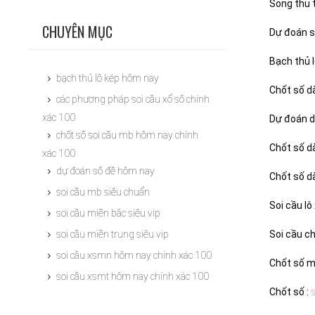
Song thủ 
CHUYÊN MỤC
Dự đoán s
Bạch thủ 
bạch thủ lô kép hôm nay
Chốt số d
các phương pháp soi cầu xổ số chính
xác 100
Dự đoán d
chốt số soi cầu mb hôm nay chính
Chốt số d
xác 100
dự đoán số đề hôm nay
Chốt số d
soi cầu mb siêu chuẩn
Soi cầu l
soi cầu miền bắc siêu vip
Soi cầu c
soi cầu miền trung siêu vip
soi cầu xsmn hôm nay chính xác 100
Chốt số m
soi cầu xsmt hôm nay chính xác 100
Chốt số :
s