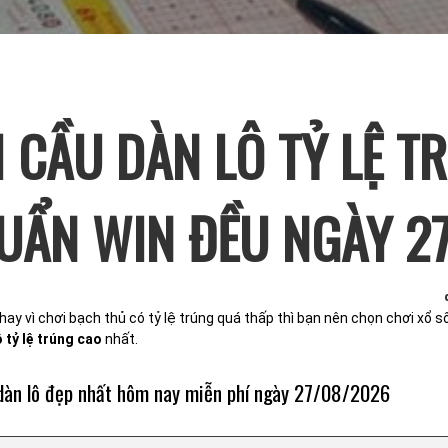
I CẦU DÀN LÔ TỶ LỆ T
UẨN WIN ĐỀU NGÀY 2
hay vì chơi bạch thủ có tỷ lệ trúng quá thấp thì bạn nên chọn chơi xổ 
 tỷ lệ trúng cao
nhất.
dàn lô đẹp nhất hôm nay miễn phí ngày 27/08/2026