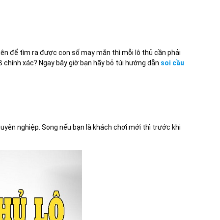
iên để tìm ra được con số may mắn thì mỗi lô thủ cần phải
MB chính xác? Ngay bây giờ bạn hãy bỏ túi hướng dẫn
soi cầu
chuyên nghiệp. Song nếu bạn là khách chơi mới thì trước khi