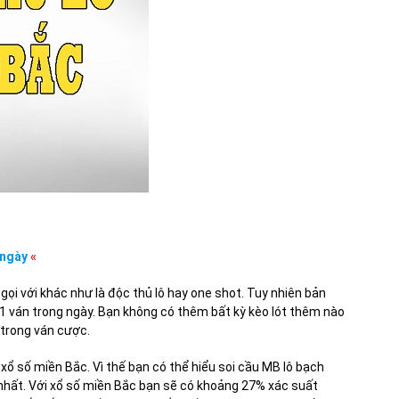
 ngày
«
n gọi với khác như là độc thủ lô hay one shot. Tuy nhiên bản
/1 ván trong ngày. Bạn không có thêm bất kỳ kèo lót thêm nào
 trong ván cược.
ổ số miền Bắc. Vì thế bạn có thể hiểu soi cầu MB lô bạch
c nhất. Với xổ số miền Bắc bạn sẽ có khoảng 27% xác suất