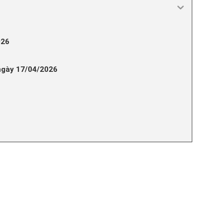
026
 ngày 17/04/2026