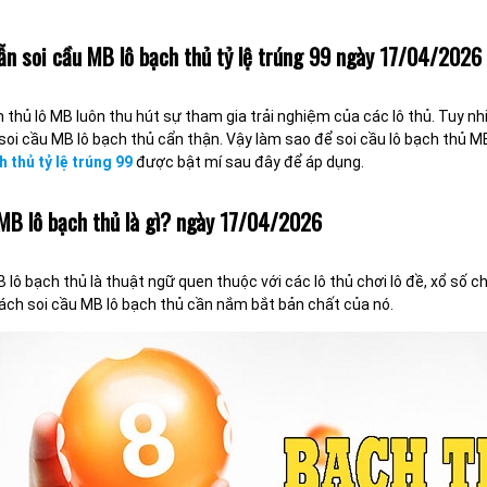
n soi cầu MB lô bạch thủ tỷ lệ trúng 99 ngày 17/04/2026
thủ lô MB luôn thu hút sự tham gia trải nghiệm của các lô thủ. Tuy nh
 soi cầu MB lô bạch thủ cẩn thận. Vậy làm sao để soi cầu lô bạch thủ 
 thủ tỷ lệ trúng 99
được bật mí sau đây để áp dụng.
MB lô bạch thủ là gì? ngày 17/04/2026
 lô bạch thủ là thuật ngữ quen thuộc với các lô thủ chơi lô đề, xổ số 
cách soi cầu MB lô bạch thủ cần nắm bắt bản chất của nó.