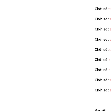
Chốt số :
s
Chốt số :
s
Chốt số :
s
Chốt số :
s
Chốt số :
s
Chốt số :
s
Chốt số :
s
Chốt số :
s
Chốt số :
s
Bài viết: