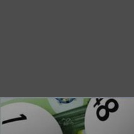
Skip
to
content