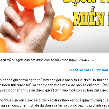
 bạch thủ MB giúp bạn tìm được con số may mắn ngày 17/04/2026
»
chốt số soi cầu mb mỗi
n có thể ghi nhớ lô bạch thủ hay còn gọi là bạch thủ lô. Nhiều lô thủ cò
ô bạch thủ được hiểu là cách đánh lô đề mà ở đó bạn sẽ chỉ chơi 1 lần
y vào đó thắng thua sẽ được quyết định vào một con số bạn đặt cược
ng thua của ván cược sẽ được xác định theo kết quả quay thưởng của x
c nghiên cứu, phân tích để dự đoán và tìm ra con lô bạch thủ chính xá