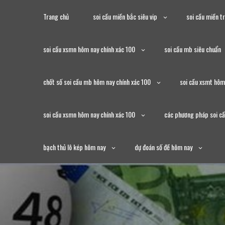
Trang chủ
soi cầu miền bắc siêu vip
soi cầu miền tr
soi cầu xsmn hôm nay chính xác 100
soi cầu mb siêu chuẩn
chốt số soi cầu mb hôm nay chính xác 100
soi cầu xsmt hôm
soi cầu xsmn hôm nay chính xác 100
các phương pháp soi cầ
bạch thủ lô kép hôm nay
dự đoán số đề hôm nay