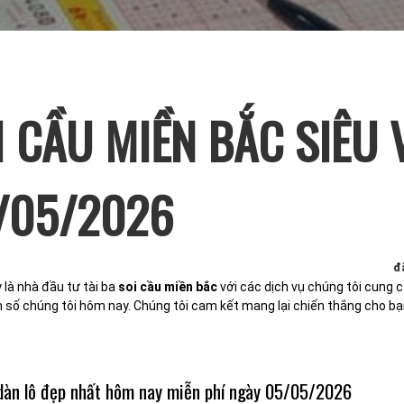
I CẦU MIỀN BẮC SIÊU 
/05/2026
đ
 là nhà đầu tư tài ba
soi cầu miền bắc
với các dịch vụ chúng tôi cung c
 số chúng tôi hôm nay. Chúng tôi cam kết mang lại chiến thắng cho bạ
dàn lô đẹp nhất hôm nay miễn phí ngày 05/05/2026