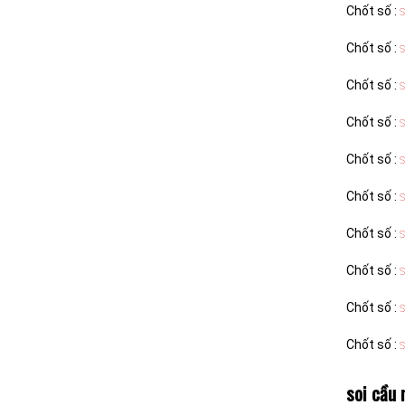
Chốt số :
s
Chốt số :
s
Chốt số :
s
Chốt số :
s
Chốt số :
s
Chốt số :
s
Chốt số :
s
Chốt số :
s
Chốt số :
s
Chốt số :
s
soi cầu