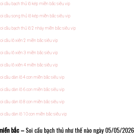
oi cầu bạch thủ lô kép miền bắc siêu vip
oi cầu song thủ lô kép miền bắc siêu vip
oi cầu bạch thủ lô 2 nháy miền bắc siêu vip
oi cầu lô xiên 2 miền bắc siêu vip
oi cầu lô xiên 3 miền bắc siêu vip
oi cầu lô xiên 4 miền bắc siêu vip
oi cầu dàn lô 4 con miền bắc siêu vip
oi cầu dàn lô 6 con miền bắc siêu vip
oi cầu dàn lô 8 con miền bắc siêu vip
oi cầu dàn lô 10 con miền bắc siêu vip
 miền bắc –
Soi cầu bạch thủ như thế nào ngày 05/05/2026