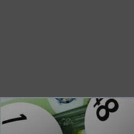
Skip
to
content