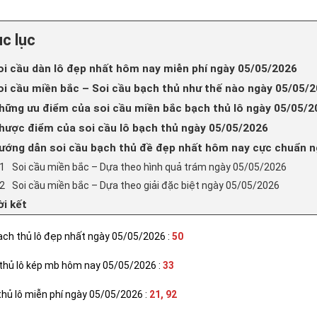
c lục
oi cầu dàn lô đẹp nhất hôm nay miễn phí ngày 05/05/2026
oi cầu miền bắc – Soi cầu bạch thủ như thế nào ngày 05/05/
hững ưu điểm của soi cầu miền bắc bạch thủ lô ngày 05/05/2
hược điểm của soi cầu lô bạch thủ ngày 05/05/2026
ướng dẫn soi cầu bạch thủ đề đẹp nhất hôm nay cực chuẩn 
Soi cầu miền bắc – Dựa theo hình quả trám ngày 05/05/2026
Soi cầu miền bắc – Dựa theo giải đặc biệt ngày 05/05/2026
ời kết
ạch thủ lô đẹp nhất ngày 05/05/2026 :
50
thủ lô kép mb hôm nay 05/05/2026 :
33
thủ lô miễn phí ngày 05/05/2026 :
21, 92