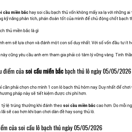
oi cầu miền bắc
hay soi cầu bạch thủ vốn không mấy xa lạ với những ai
g kỹ năng phân tích, phán đoán tốt của mình để chủ động chốt bạch th
ch thủ miền bắc là gì
nh em sẽ lựa chọn và đánh một con số duy nhất. Với số vốn đầu tư ít hơ
 này cũng yêu cầu anh em tham gia phải có tâm lý vững vàng. Tinh thầ
u điểm của
soi cầu miền bắc
bạch thủ lô ngày 05/05/2026
 cần phải chọn cho mình 1 con lô bạch thủ hôm nay. Duy nhất để chơi v
hương pháp này sẽ tiết kiệm được chi phí hơn.
 tỷ lệ trúng thưởng khi đánh theo
soi cầu miền bắc
cao hơn. Do mỗi ngà
lãi sẽ cao hơn khi bạn chơi dàn đề hay song thủ lô.
iểm của soi cầu lô bạch thủ ngày 05/05/2026