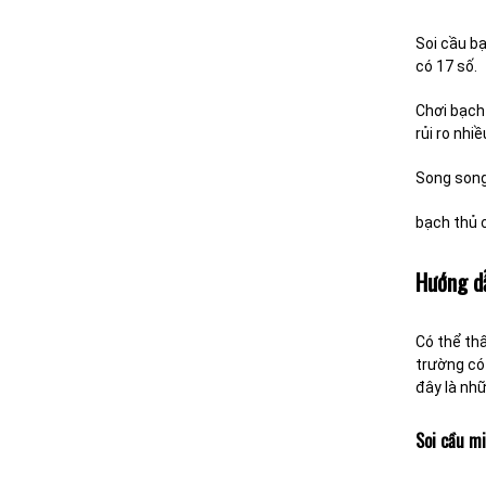
Soi cầu bạ
có 17 số.
Chơi bạch
rủi ro nhi
Song song
bạch thủ 
Hướng d
Có thể thấ
trường có
đây là nh
Soi cầu m