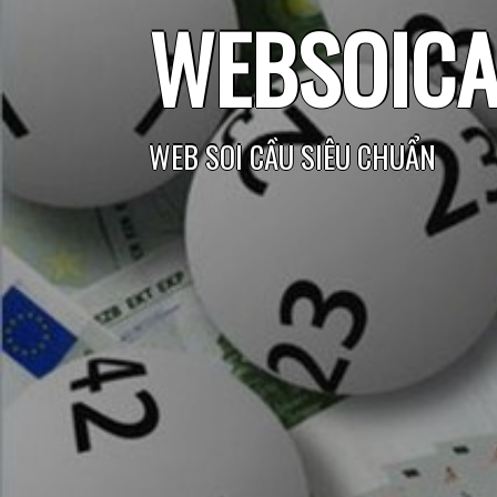
WEBSOIC
WEB SOI CẦU SIÊU CHUẨN