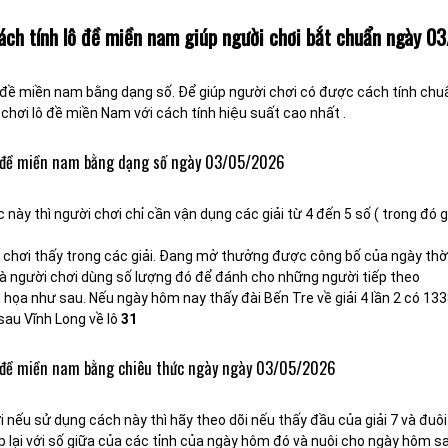
ách tính lô đề miền nam giúp người chơi bắt chuẩn ngày 
ô đề miền nam bằng dạng số. Để giúp người chơi có được cách tính chuẩ
 chơi lô đề miền Nam với cách tính hiệu suất cao nhất .
ô đề miền nam bằng dạng số ngày 03/05/2026
c này thì người chơi chỉ cần vận dụng các giải từ 4 đến 5 số ( trong đó gi
 chơi thấy trong các giải. Đang mở thưởng được công bố của ngày thời
và người chơi dùng số lượng đó để đánh cho những người tiếp theo
 họa như sau. Nếu ngày hôm nay thấy đài Bến Tre về giải 4 lần 2 có 133
sau Vĩnh Long về lô
31
ô đề miền nam bằng chiêu thức ngày ngày 03/05/2026
 nếu sử dụng cách này thì hãy theo dõi nếu thấy đầu của giải 7 và đuôi 
 lại với số giữa của các tỉnh của ngày hôm đó và nuôi cho ngày hôm sa