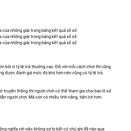
a của những giải trong bảng kết quả xổ số.
a của những giải trong bảng kết quả xổ số.
a của những giải trong bảng kết quả xổ số.
n bởi vì tỷ lệ trả thưởng cao. Đối với mỗi cách chơi thì cũng
ường được đánh giá mức độ khó hơn nên cũng có tỷ lệ trả
 truyền thống thì người chơi có thể tham gia choi bao lô số
ẫn người chơi. Mà còn có nhiều tính năng, tiện ích hơn.
ồng nghĩa với việc không sợ bị bất cứ chủ ghi đề nào qua