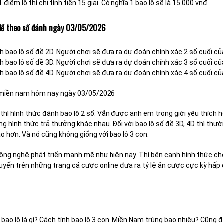
 điểm lô thì chỉ tính tiền 15 giải. Có nghĩa 1 bao lô sẽ là 15.000 vnđ.
 đề theo số đánh ngày 03/05/2026
h bao lô số đề 2D. Người chơi sẽ đưa ra dự đoán chính xác 2 số cuối củ
h bao lô số đề 3D. Người chơi sẽ đưa ra dự đoán chính xác 3 số cuối củ
h bao lô số đề 4D. Người chơi sẽ đưa ra dự đoán chính xác 4 số cuối củ
 miền nam hôm nay ngày 03/05/2026
thì hình thức đánh bao lô 2 số. Vẫn được anh em trong giới yêu thích hơ
g hình thức trả thưởng khác nhau. Đối với bao lô số đề 3D, 4D thì th
 hơn. Và nó cũng không giống với bao lô 3 con.
ông nghệ phát triển mạnh mẽ như hiện nay. Thì bên cạnh hình thức chơi
uyến trên những trang cá cược online đưa ra tỷ lệ ăn cược cực kỳ hấp d
ao lô là gì? Cách tính bao lô 3 con. Miền Nam trúng bao nhiêu? Cũng đ