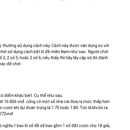
họ thường sử dụng cách này. Cách này được vận dụng so với
hơi sử dụng cách bắt lô đề miền Nam như sau : Người chơi
, 2 số 5, hoặc 2 số 6, nếu thấy thì hãy lấy cặp số đó đánh
hác để chơi
có điểm khác biệt. Cụ thể như sau:
với 16.806 vnđ. cũng có một số nhà cái đưa ra mức thấp hơn
n cược khi dự đoán trúng là 1:75 hoặc 1:80. Tức là khi bỏ ra
.072vnđ.
Có nghĩa 1 bao lô số đề sẽ bao gồm 1 số đặt cược cho 18 giải,