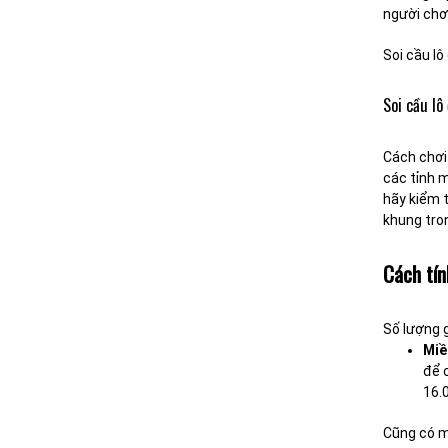
người chơ
Soi cầu l
Soi cầu l
Cách chơi
các tỉnh 
hãy kiểm t
khung tron
Cách tín
Số lượng g
Miề
để c
16.
Cũng có mộ