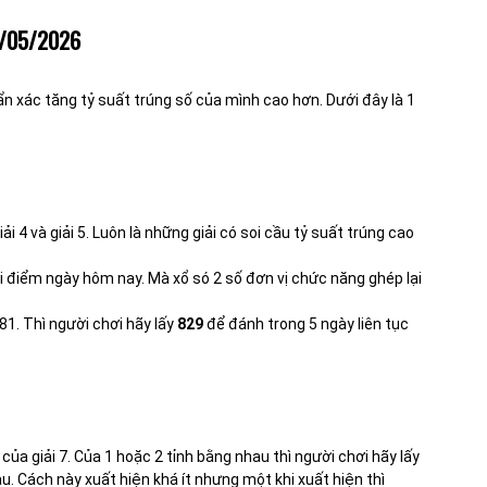
03/05/2026
n xác tăng tỷ suất trúng số của mình cao hơn. Dưới đây là 1
ải 4 và giải 5. Luôn là những giải có soi cầu tỷ suất trúng cao
 điểm ngày hôm nay. Mà xổ só 2 số đơn vị chức năng ghép lại
81. Thì người chơi hãy lấy
829
để đánh trong 5 ngày liên tục
của giải 7. Của 1 hoặc 2 tỉnh bằng nhau thì người chơi hãy lấy
u. Cách này xuất hiện khá ít nhưng một khi xuất hiện thì