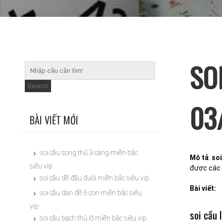
SO
Search
03
BÀI VIẾT MỚI
soi cầu song thủ 3 càng miền bắc
Mô tả
:
so
siêu vip
được các 
soi cầu đề đầu đuôi miền bắc siêu vip
Bài viết:
soi cầu dàn đề 6 con miền bắc siêu
vip
soi cầu
soi cầu bạch thủ lô miền bắc siêu vip