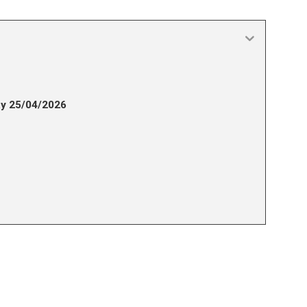
ày 25/04/2026