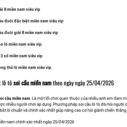
ải 8 miền nam siêu vip
ầu đuôi đặc biệt miền nam siêu vip
ầu đuôi giải 8 miền nam siêu vip
ao lô miền nam siêu vip
 3 số miền nam siêu vip
ong thủ lô miền nam siêu vip
 lô tô
soi cầu miền nam
theo ngày ngày 25/04/2026
oi cầu miền nam.
Là một lối chơi quen thuộc của nhiều anh em đam mê
ợc nhiều người chơi áp dụng. Phương pháp soi cầu lô tô đòi hỏi người 
ắt lô chuẩn và chính xác nhất giúp nâng cao cơ hội giành chiến thắng.
iền nam chính xác nhất ngày 25/04/2026