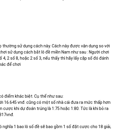
họ thường sử dụng cách này. Cách này được vận dụng so với
hơi sử dụng cách bắt lô đề miền Nam như sau : Người chơi
, 2 số 8, hoặc 2 số 3, nếu thấy thì hãy lấy cặp số đó đánh
hác để chơi
có điểm khác biệt. Cụ thể như sau:
với 16.645 vnđ. cũng có một số nhà cái đưa ra mức thấp hơn
n cược khi dự đoán trúng là 1:75 hoặc 1:80. Tức là khi bỏ ra
.817vnđ.
Có nghĩa 1 bao lô số đề sẽ bao gồm 1 số đặt cược cho 18 giải,