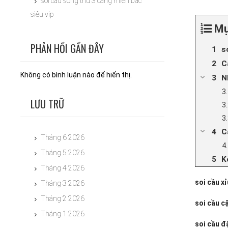
soi cầu song thủ 3 càng miền bắc
siêu vip
Mụ
PHẢN HỒI GẦN ĐÂY
s
C
Không có bình luận nào để hiển thị.
N
LƯU TRỮ
C
Tháng 6 2026
Tháng 5 2026
K
Tháng 4 2026
soi cầu x
Tháng 3 2026
Tháng 2 2026
soi cầu c
Tháng 1 2026
soi cầu đ