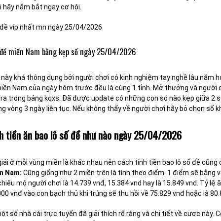
i hãy nắm bắt ngay cơ hội.
ô đề víp nhất mn ngày 25/04/2026
ô đề miền Nam bằng kẹp số ngày 25/04/2026
 này khá thông dụng bởi người chơi có kinh nghiệm tay nghề lâu năm 
miền Nam của ngày hôm trước đều là cùng 1 tỉnh. Mở thưởng và người c
ra trong bảng kqxs. Đã được update có những con só nào kẹp giữa 2 số 4
g vòng 3 ngày liên tục. Nếu không thấy về người chơi hãy bỏ chọn số k
h tiền ăn bao lô số đề như nào ngày 25/04/2026
iải ở mỗi vùng miền là khác nhau nên cách tính tiền bao lô số đề cũng 
n Nam:
Cũng giống như 2 miền trên là tính theo điểm. 1 điểm sẽ bằng 
hiêu mộ người chơi là 14.739 vnđ, 15.384 vnd hay là 15.849 vnd. Tỷ lệ ă
000 vnđ vào con bạch thủ khi trúng sẽ thu hồi về 75.829 vnđ hoặc là 80
t số nhà cái trực tuyến đã giải thích rõ ràng và chi tiết về cược này. 