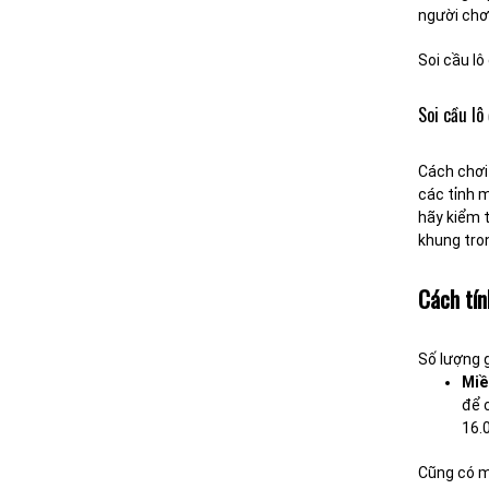
người chơ
Soi cầu l
Soi cầu l
Cách chơi
các tỉnh 
hãy kiểm t
khung tron
Cách tín
Số lượng g
Miề
để c
16.
Cũng có mộ