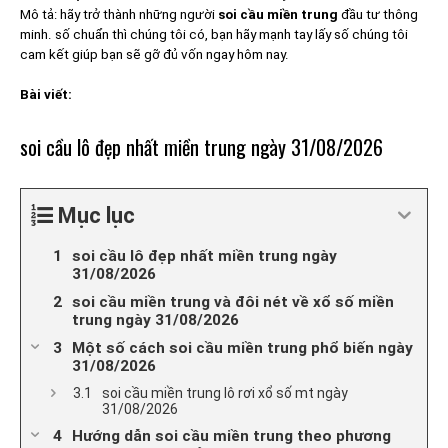
Mô tả: hãy trở thành những người
soi cầu miền trung
đầu tư thông
minh. số chuẩn thì chúng tôi có, bạn hãy mạnh tay lấy số chúng tôi
cam kết giúp bạn sẽ gỡ đủ vốn ngay hôm nay.
Bài viết:
soi cầu lô đẹp nhất miền trung ngày 31/08/2026
Mục lục
soi cầu lô đẹp nhất miền trung ngày
31/08/2026
soi cầu miền trung và đôi nét về xổ số miền
trung ngày 31/08/2026
Một số cách soi cầu miền trung phổ biến ngày
31/08/2026
soi cầu miền trung lô rơi xổ số mt ngày
31/08/2026
Hướng dẫn soi cầu miền trung theo phương