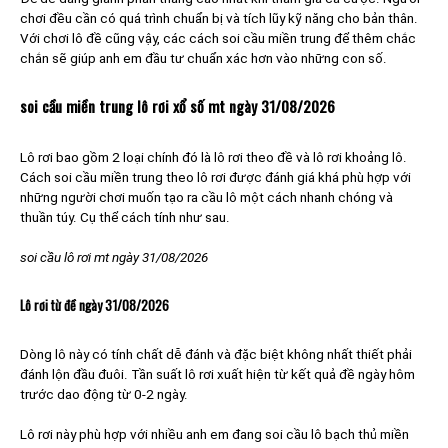
chơi đều cần có quá trình chuẩn bị và tích lũy kỹ năng cho bản thân.
Với chơi lô đề cũng vậy, các cách soi cầu miền trung để thêm chắc
chắn sẽ giúp anh em đầu tư chuẩn xác hơn vào những con số.
soi cầu miền trung lô rơi xổ số mt ngày 31/08/2026
Lô rơi bao gồm 2 loại chính đó là lô rơi theo đề và lô rơi khoảng lô.
Cách soi cầu miền trung theo lô rơi được đánh giá khá phù hợp với
những người chơi muốn tạo ra cầu lô một cách nhanh chóng và
thuần túy. Cụ thể cách tính như sau.
soi cầu lô rơi mt ngày 31/08/2026
Lô rơi từ đề ngày 31/08/2026
Dòng lô này có tính chất dễ đánh và đặc biệt không nhất thiết phải
đánh lộn đầu đuôi. Tần suất lô rơi xuất hiện từ kết quả đề ngày hôm
trước dao động từ 0-2 ngày.
Lô rơi này phù hợp với nhiều anh em đang soi cầu lô bạch thủ miền