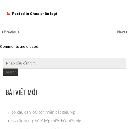
Posted in Chưa phân loại
Previous
Next
Comments are closed.
Search
BÀI VIẾT MỚI
soi cầu dàn lô 8 con miền bắc siêu vip
soi cầu song thủ lô kép miền bắc siêu vip