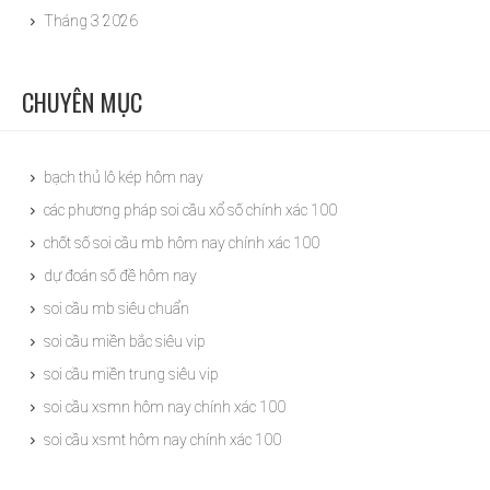
Tháng 3 2026
CHUYÊN MỤC
bạch thủ lô kép hôm nay
các phương pháp soi cầu xổ số chính xác 100
chốt số soi cầu mb hôm nay chính xác 100
dự đoán số đề hôm nay
soi cầu mb siêu chuẩn
soi cầu miền bắc siêu vip
soi cầu miền trung siêu vip
soi cầu xsmn hôm nay chính xác 100
soi cầu xsmt hôm nay chính xác 100