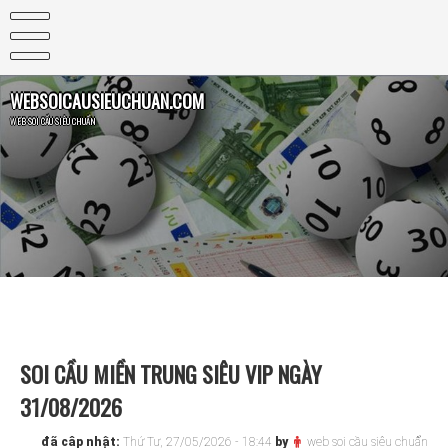
Skip
to
content
WEBSOICAUSIEUCHUAN.COM
WEB SOI CẦU SIÊU CHUẨN
SOI CẦU MIỀN TRUNG SIÊU VIP NGÀY
31/08/2026
đã câp nhật:
Thứ Tư, 27/05/2026 - 18:44
by
web soi cầu siêu chuẩn