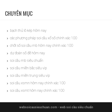
CHUYÊN MỤC
bạch thủ lô kép hôm nay
các phương pháp soi cầu xổ số chính xác 100
chốt số soi cầu mb hôm nay chính xác 100
dự đoán số đề hôm nay
soi cầu mb siêu chuẩn
soi cầu miền bắc siêu vip
soi cầu miền trung siêu vip
soi cầu xsmn hôm nay chính xác 100
soi cầu xsmt hôm nay chính xác 100
websoicausieuchuan.com - web soi cầu siêu chuẩn