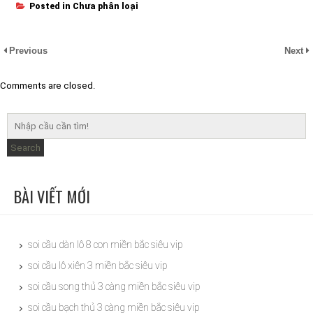
Posted in Chưa phân loại
Previous
Next
Comments are closed.
Search
BÀI VIẾT MỚI
soi cầu dàn lô 8 con miền bắc siêu vip
soi cầu lô xiên 3 miền bắc siêu vip
soi cầu song thủ 3 càng miền bắc siêu vip
soi cầu bạch thủ 3 càng miền bắc siêu vip