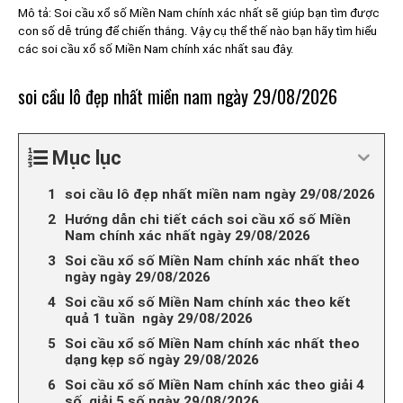
Mô tả: Soi cầu xổ số Miền Nam chính xác nhất sẽ giúp bạn tìm được
con số dễ trúng để chiến thắng. Vậy cụ thể thế nào bạn hãy tìm hiểu
các soi cầu xổ số Miền Nam chính xác nhất sau đây.
soi cầu lô đẹp nhất miền nam ngày 29/08/2026
Mục lục
soi cầu lô đẹp nhất miền nam ngày 29/08/2026
Hướng dẫn chi tiết cách soi cầu xổ số Miền
Nam chính xác nhất ngày 29/08/2026
Soi cầu xổ số Miền Nam chính xác nhất theo
ngày ngày 29/08/2026
Soi cầu xổ số Miền Nam chính xác theo kết
quả 1 tuần ngày 29/08/2026
Soi cầu xổ số Miền Nam chính xác nhất theo
dạng kẹp số ngày 29/08/2026
Soi cầu xổ số Miền Nam chính xác theo giải 4
số, giải 5 số ngày 29/08/2026