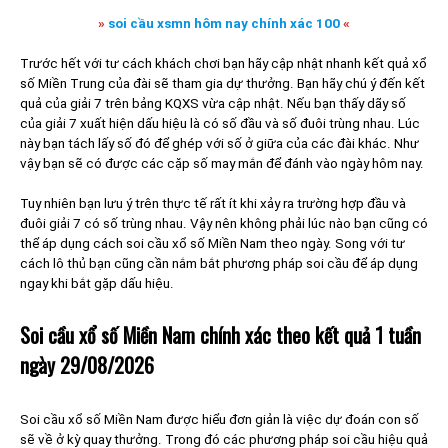
»
soi cầu xsmn hôm nay chính xác 100
«
Trước hết với tư cách khách chơi bạn hãy cập nhật nhanh kết quả xổ
số Miền Trung của đài sẽ tham gia dự thưởng. Bạn hãy chú ý đến kết
quả của giải 7 trên bảng KQXS vừa cập nhật. Nếu bạn thấy dãy số
của giải 7 xuất hiện dấu hiệu là có số đầu và số đuôi trùng nhau. Lúc
này bạn tách lấy số đó để ghép với số ở giữa của các đài khác. Như
vậy bạn sẽ có được các cặp số may mắn để đánh vào ngày hôm nay.
Tuy nhiên bạn lưu ý trên thực tế rất ít khi xảy ra trường hợp đầu và
đuôi giải 7 có số trùng nhau. Vậy nên không phải lúc nào bạn cũng có
thể áp dụng cách soi cầu xổ số Miền Nam theo ngày. Song với tư
cách lô thủ bạn cũng cần nắm bắt phương pháp soi cầu để áp dụng
ngay khi bắt gặp dấu hiệu.
Soi cầu xổ số Miền Nam chính xác theo kết quả 1 tuần
ngày 29/08/2026
Soi cầu xổ số Miền Nam được hiểu đơn giản là việc dự đoán con số
sẽ về ở kỳ quay thưởng. Trong đó các phương pháp soi cầu hiệu quả