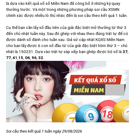
là dựa vào kết quả xổ số Miền Nam đã công bố ở những kỳ quay
thưởng trước. Và một trong những phương pháp soi cầu XSMN
chính xác được nhiều lô thủ nhắc đến là soi cầu theo kết quả 1 tuần.
Cụ thể bạn cần lấy số đầu tiên của giải đặc biệt mở thưởng từ thứ 3
đến chủ nhật tuần này. Sau đó ghép với nhau theo đúng trật tự để có
được dành số đánh cho tuần sau. Giả sử cập nhật KQXS Miền Nam
cho bạn lấy được 6 con số đầu từ của giải đặc biệt hôm thứ 3 – chủ
nhật là 150231. Dựa vào trật tự sắp xếp bạn ghép được bộ số là
37
,
77
,
41
,
15
,
06
,
96
,
32
.
Soi cầu theo kết quả 1 tuần ngày 29/08/2026