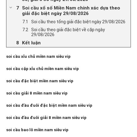
Soi cầu xổ số Miền Nam chính xác dựa theo
giải đặc biệt ngày 29/08/2026
Soi cầu theo tổng giải đặc biệt ngày 29/08/2026
Soi cầu theo giải đặc biệt về cặp ngày
29/08/2026
Kết luận
soi cầu xỉu chủ miền nam siêu vip
soi cầu cặp xỉu chủ miền nam siêu vip
soi cầu đặc biệt miền nam siêu vip
soi cầu giải 8 miền nam siêu vip
soi cầu đầu đuôi đặc biệt miền nam siêu vip
soi cầu đầu đuôi giải 8 miền nam siêu vip
soi cầu bao lô miền nam siêu vip