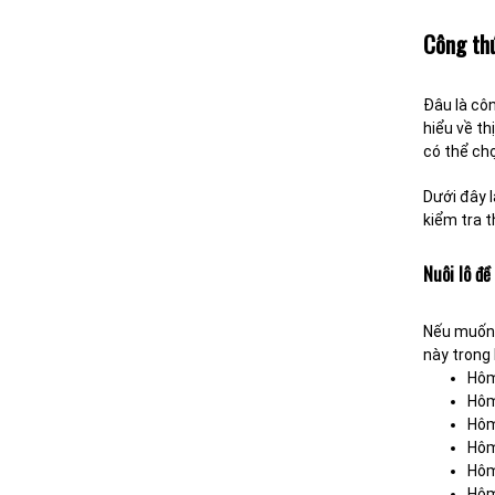
Công thứ
Đâu là cô
hiểu về t
có thể ch
Dưới đây l
kiểm tra 
Nuôi lô đ
Nếu muốn n
này trong 
Hôm
Hôm
Hôm
Hôm
Hôm
Hôm