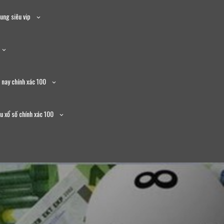
ung siêu vip
 nay chính xác 100
u xổ số chính xác 100