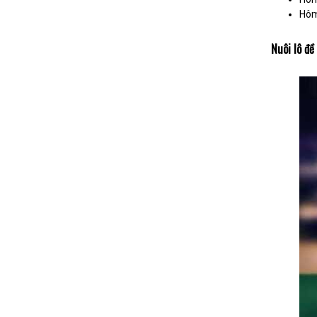
Hôm
Nuôi lô đ