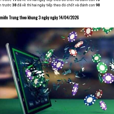
 trước
38
đã về thì hai ngày tiếp theo đó chốt và đánh con
98
ề miền Trung theo khung 3 ngày ngày 14/04/2026