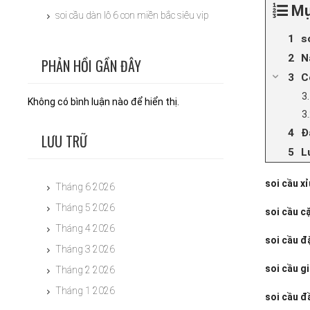
Mụ
soi cầu dàn lô 6 con miền bắc siêu vip
s
N
PHẢN HỒI GẦN ĐÂY
C
Không có bình luận nào để hiển thị.
Đ
LƯU TRỮ
L
soi cầu xỉ
Tháng 6 2026
Tháng 5 2026
soi cầu cặ
Tháng 4 2026
soi cầu đặ
Tháng 3 2026
soi cầu gi
Tháng 2 2026
Tháng 1 2026
soi cầu đ