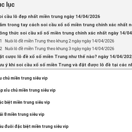
c lục
oi cầu lô đẹp nhất miền trung ngày 14/04/2026
ắm trong tay cách soi cầu xổ số miền trung chính xác nhất 
ông thức soi cầu xổ số miền trung chính xác nhất ngày 14/0
Nuôi lô đề miền Trung theo khung 2 ngày ngày 14/04/2026
Nuôi lô đề miền Trung theo khung 3 ngày ngày 14/04/2026
ặt cược lô đề xổ số miền Trung như thế nào? ngày 14/04/20
ưu ý khi soi cầu xổ số miền Trung và đặt được lô đề tại các 
u chủ miền trung siêu vip
p xỉu chủ miền trung siêu vip
c biệt miền trung siêu vip
ải 8 miền trung siêu vip
ầu đuôi đặc biệt miền trung siêu vip