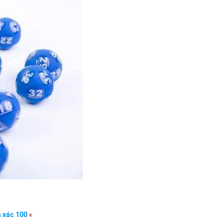
 xác 100
«