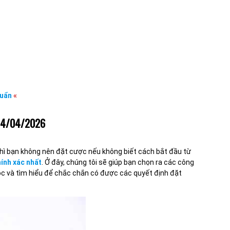
huẩn
«
 14/04/2026
 thì bạn không nên đặt cược nếu không biết cách bắt đầu từ
hính xác nhất
. Ở đây, chúng tôi sẽ giúp bạn chọn ra các công
đọc và tìm hiểu để chắc chắn có được các quyết định đặt