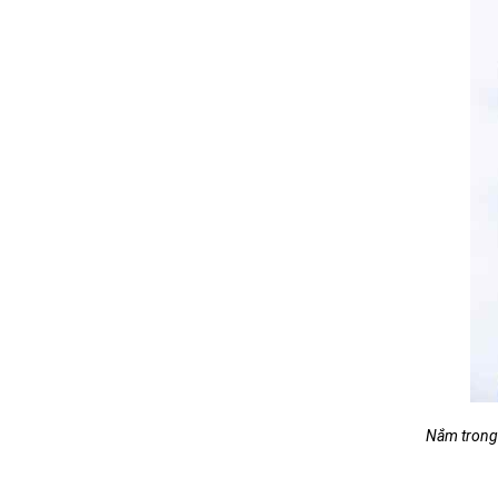
Nắm trong 