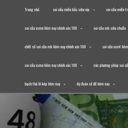
Trang chủ
soi cầu miền bắc siêu vip
soi cầu miền tr
soi cầu xsmn hôm nay chính xác 100
soi cầu mb siêu chuẩn
chốt số soi cầu mb hôm nay chính xác 100
soi cầu xsmt hôm
soi cầu xsmn hôm nay chính xác 100
các phương pháp soi cầ
bạch thủ lô kép hôm nay
dự đoán số đề hôm nay