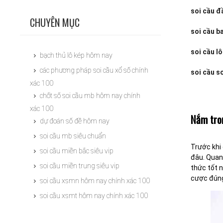
soi cầu đầ
CHUYÊN MỤC
soi cầu ba
soi cầu lô
bạch thủ lô kép hôm nay
các phương pháp soi cầu xổ số chính
soi cầu s
xác 100
chốt số soi cầu mb hôm nay chính
xác 100
Nắm tron
dự đoán số đề hôm nay
soi cầu mb siêu chuẩn
Trước khi 
soi cầu miền bắc siêu vip
đâu. Quan
soi cầu miền trung siêu vip
thức tốt 
cược đún
soi cầu xsmn hôm nay chính xác 100
soi cầu xsmt hôm nay chính xác 100