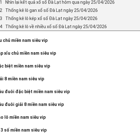
Nhìn lại kết quả xổ số Đà Lạt hôm qua ngày 25/04/2026
Thống kê lô gan xổ số Đà Lạt ngày 25/04/2026
Thống kê lô kép xổ số Đà Lạt ngày 25/04/2026
Thống kê lô về nhiều xổ số Đà Lạt ngày 25/04/2026
ỉu chủ miền nam siêu vip
ặp xỉu chủ miền nam siêu vip
ặc biệt miền nam siêu vip
ải 8 miền nam siêu vip
ầu đuôi đặc biệt miền nam siêu vip
ầu đuôi giải 8 miền nam siêu vip
ao lô miền nam siêu vip
 3 số miền nam siêu vip