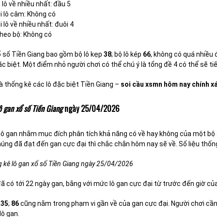
 lô về nhiều nhất: đầu 5
i lô câm: Không có
 lô về nhiều nhất: đuôi 4
theo bộ: Không có
ổ số Tiền Giang bao gồm bộ lô kẹp
38
; bộ lô kép
66
, không có quá nhiều
ặc biệt. Một điểm nhỏ người chơi có thể chú ý là tổng đề 4 có thể sẽ ti
à thống kê các lô đặc biệt Tiền Giang –
soi cầu xsmn hôm nay chính x
ô gan xổ số Tiền Giang
ngày 25/04/2026
lô gan nhằm mục đích phân tích khả năng có về hay không của một bộ 
úng đã đạt đến gan cực đại thì chắc chắn hôm nay sẽ về. Số liệu thống
 kê lô gan xổ số Tiền Giang ngày 25/04/2026
ã có tới 22 ngày gan, bằng với mức lô gan cực đại từ trước đến giờ củ
ố
35
;
86
cũng nằm trong phạm vi gần về của gan cực đại. Người chơi cần 
lô gan.