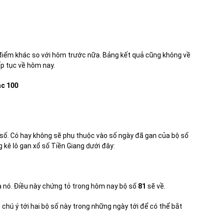
 điểm khác so với hôm trước nữa. Bảng kết quả cũng không về
ếp tục về hôm nay.
ác 100
số. Có hay không sẽ phụ thuộc vào số ngày đã gan của bộ số
 kê lô gan xổ số Tiền Giang dưới đây:
a nó. Điều này chứng tỏ trong hôm nay bộ số
81
sẽ về.
chú ý tới hai bộ số này trong những ngày tới để có thể bắt