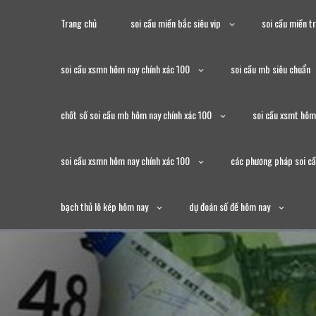
Trang chủ
soi cầu miền bắc siêu vip
soi cầu miền tr
soi cầu xsmn hôm nay chính xác 100
soi cầu mb siêu chuẩn
chốt số soi cầu mb hôm nay chính xác 100
soi cầu xsmt hôm
soi cầu xsmn hôm nay chính xác 100
các phương pháp soi cầ
bạch thủ lô kép hôm nay
dự đoán số đề hôm nay