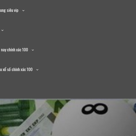
ung siêu vip
 nay chính xác 100
u xổ số chính xác 100