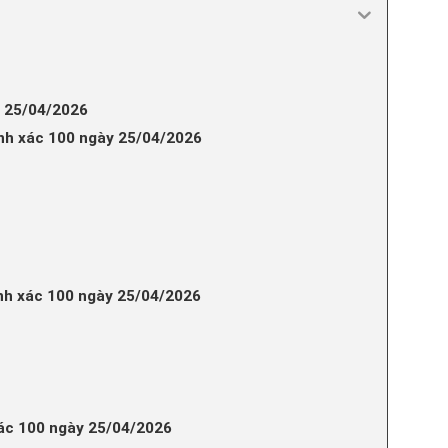
y 25/04/2026
nh xác 100 ngày 25/04/2026
nh xác 100 ngày 25/04/2026
ác 100 ngày 25/04/2026