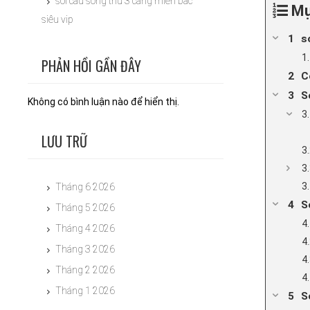
soi cầu song thủ 3 càng miền bắc
Mụ
siêu vip
s
PHẢN HỒI GẦN ĐÂY
C
S
Không có bình luận nào để hiển thị.
LƯU TRỮ
Tháng 6 2026
S
Tháng 5 2026
Tháng 4 2026
Tháng 3 2026
Tháng 2 2026
Tháng 1 2026
S