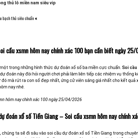
ong thủ lô miền nam siêu vip
u bạch thủ siêu chuẩn
«
soi cầu xsmn hôm nay chính xác 100 bạn cần biết ngày 25
à một trong những hình thức dự đoán xổ số ba miền cực chuẩn.
Soi cầu
dự đoán này đòi hỏi người chơi phải làm liên tiếp các nhiệm vụ thống k
ừ đó mà rút ra con số đẹp nhất, ứng cử viên sáng giá nhất cho kết quả
hôm nay nhé.
smn hôm nay chính xác 100 ngày 25/04/2026
 dự đoán xổ số Tiền Giang – Soi cầu xsmn hôm nay chính 
, chúng ta sẽ đi sâu vào soi cầu dự đoán xổ số Tiền Giang trong chuy