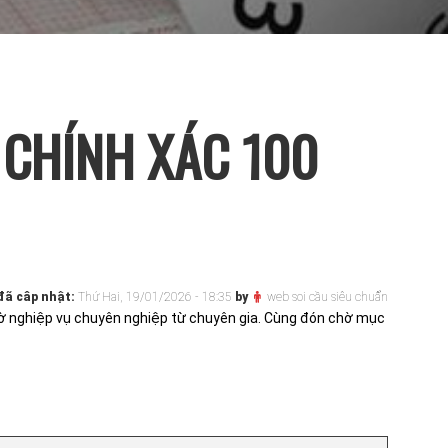
 CHÍNH XÁC 100
đã câp nhật:
Thứ Hai, 19/01/2026 - 18:35
by
web soi cầu siêu chuẩn
hờ nghiệp vụ chuyên nghiệp từ chuyên gia. Cùng đón chờ mục