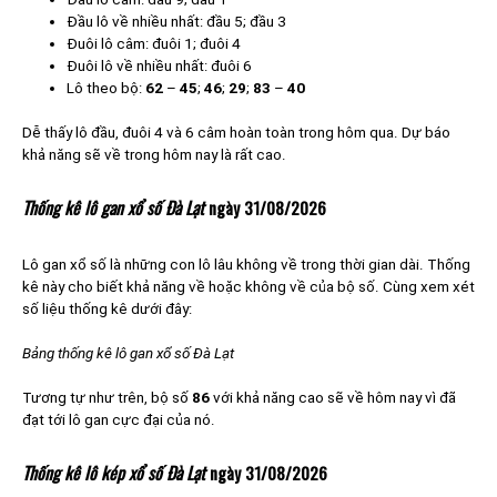
Đầu lô về nhiều nhất: đầu 5; đầu 3
Đuôi lô câm: đuôi 1; đuôi 4
Đuôi lô về nhiều nhất: đuôi 6
Lô theo bộ:
62
–
45
;
46
;
29
;
83
–
40
Dễ thấy lô đầu, đuôi 4 và 6 câm hoàn toàn trong hôm qua. Dự báo
khả năng sẽ về trong hôm nay là rất cao.
Thống kê lô gan xổ số Đà Lạt
ngày 31/08/2026
Lô gan xổ số là những con lô lâu không về trong thời gian dài. Thống
kê này cho biết khả năng về hoặc không về của bộ số. Cùng xem xét
số liệu thống kê dưới đây:
Bảng thống kê lô gan xổ số Đà Lạt
Tương tự như trên, bộ số
86
với khả năng cao sẽ về hôm nay vì đã
đạt tới lô gan cực đại của nó.
Thống kê lô kép xổ số Đà Lạt
ngày 31/08/2026