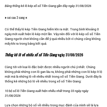
Bảng thống kê lô kép xổ số Tiền Giang gần đây ngày 31/08/2026
»
soi cau 3 cang
«
Có thể thấy lô kép Tiền Giang hiếm khi ra mặt. Trung bình khoảng 0
ngày mới xuất hiện lô kép một lần. Vậy nên đối với lô kép xổ số Tiền
Giang người chơi không cần để ý quá nhiều bởi vì chúng cũng không
mấy khi ra trong bảng kết quả.
Thống kê lô về nhiều xổ số Tiền Giang
ngày 31/08/2026
Cùng tới với loại lô đặc biệt được nhiều người chú ý nhất. Chúng
không phải những con lô gan lâu ra, không phải những con lô kép ít lộ
mặt mà là những lô về nhiều nhất trong xổ số Tiền Giang. Dưới đây là
thống kê những bộ lô về nhiều trong xổ số Tiền Giang:
10 bộ số lô Tiền Giang xuất hiện nhiều nhất trong 33 ngày ngày
31/08/2026
Lựa chọn những bộ số về nhiều trong mục đánh của mình sẽ là lựa