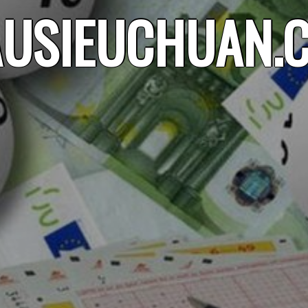
AUSIEUCHUAN.