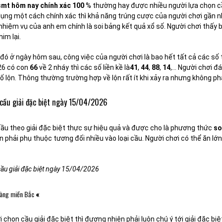
smt hôm nay chính xác 100
% thường hay được nhiều người lựa chọn c
ụng một cách chính xác thì khả năng trúng cược của người chơi gần nh
nhiệm vụ của anh em chính là soi bảng kết quả xổ số. Người chơi thấy 
im lại.
 đó ở ngày hôm sau, công việc của người chơi là bao hết tất cả các số
26 có con
66
về 2 nháy thì các số liền kề là
41
,
44
,
88
,
14
,… Người chơi đ
 lộn. Thông thường trường hợp về lộn rất ít khi xảy ra nhưng không phả
 cầu giải đặc biệt ngày 15/04/2026
cầu theo giải đặc biệt thực sự hiệu quả và được cho là phương thức
so
n phải phụ thuộc tương đối nhiều vào loại cầu. Người chơi có thể ăn lớ
cầu giải đặc biệt ngày 15/04/2026
càng miền Bắc
«
 chọn cầu giải đặc biệt thì đương nhiên phải luôn chú ý tới giải đặc biệ