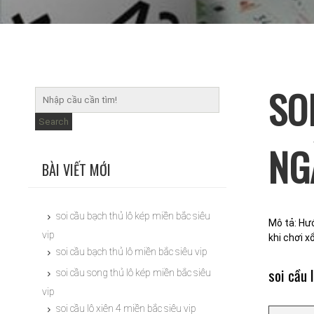
SO
Search
NG
BÀI VIẾT MỚI
soi cầu bạch thủ lô kép miền bắc siêu
Mô tả: Hư
vip
khi chơi x
soi cầu bạch thủ lô miền bắc siêu vip
soi cầu 
soi cầu song thủ lô kép miền bắc siêu
vip
soi cầu lô xiên 4 miền bắc siêu vip