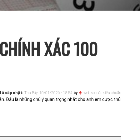
CHÍNH XÁC 100
đã câp nhật:
Thứ Bảy, 10/01/2026 - 18:54
by
web soi cầu siêu chuẩn
ẵn. Đâu là những chú ý quan trọng nhất cho anh em cược thủ