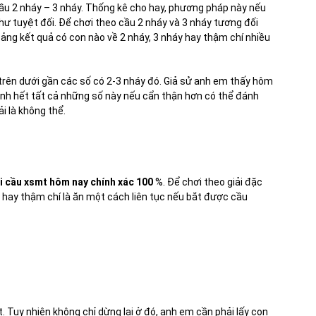
ầu 2 nháy – 3 nháy. Thống kê cho hay, phương pháp này nếu
ư tuyệt đối. Để chơi theo cầu 2 nháy và 3 nháy tương đối
bảng kết quả có con nào về 2 nháy, 3 nháy hay thậm chí nhiều
 trên dưới gần các số có 2-3 nháy đó. Giả sử anh em thấy hôm
ánh hết tất cả những số này nếu cẩn thận hơn có thể đánh
i là không thể.
i cầu xsmt hôm nay chính xác 100
%. Để chơi theo giải đặc
n hay thậm chí là ăn một cách liên tục nếu bắt được cầu
t. Tuy nhiên không chỉ dừng lại ở đó, anh em cần phải lấy con