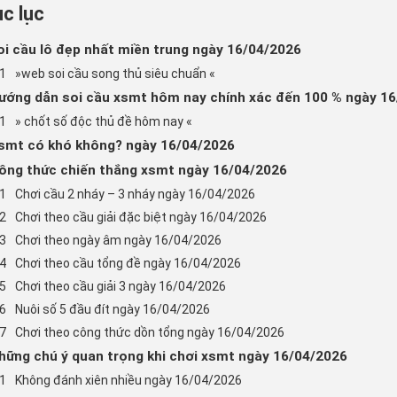
c lục
oi cầu lô đẹp nhất miền trung ngày 16/04/2026
»web soi cầu song thủ siêu chuẩn «
ướng dẫn soi cầu xsmt hôm nay chính xác đến 100 % ngày 1
» chốt số độc thủ đề hôm nay «
smt có khó không? ngày 16/04/2026
ông thức chiến thắng xsmt ngày 16/04/2026
Chơi cầu 2 nháy – 3 nháy ngày 16/04/2026
Chơi theo cầu giải đặc biệt ngày 16/04/2026
Chơi theo ngày âm ngày 16/04/2026
Chơi theo cầu tổng đề ngày 16/04/2026
Chơi theo cầu giải 3 ngày 16/04/2026
Nuôi số 5 đầu đít ngày 16/04/2026
Chơi theo công thức dồn tổng ngày 16/04/2026
hững chú ý quan trọng khi chơi xsmt ngày 16/04/2026
Không đánh xiên nhiều ngày 16/04/2026