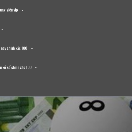
ung siêu vip
 nay chính xác 100
u xổ số chính xác 100