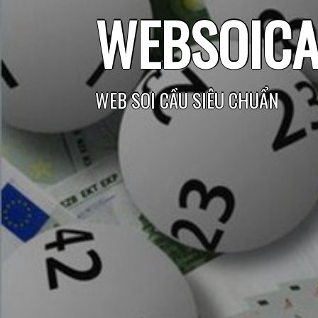
WEBSOIC
WEB SOI CẦU SIÊU CHUẨN