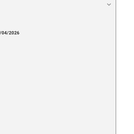
6/04/2026