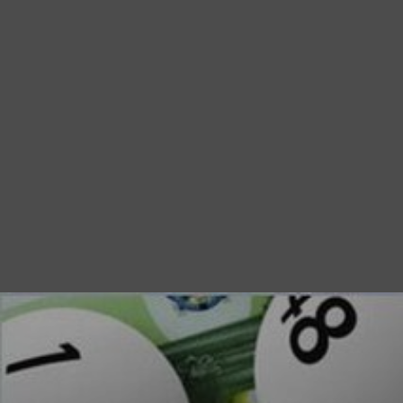
Skip
to
content