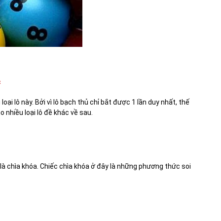
«
oại lô này. Bởi vì lô bạch thủ chỉ bắt được 1 lần duy nhất, thế
o nhiều loại lô đề khác về sau.
là chìa khóa. Chiếc chìa khóa ở đây là những phương thức soi