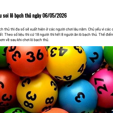
u soi lô bạch thủ ngày 06/05/2026
ch thủ thì đa số sẽ xuất hiện ở các người chơi lâu năm. Chủ yếu vì các 
ất. Theo số liệu thì cứ 18 người thì hết 8 người ăn lô bạch thủ. Thế điể
ơn về sau khi chơi lô bạch thủ.