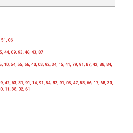
, 51, 06
5, 44, 09, 93, 46, 43, 87
5, 10, 54, 55, 66, 40, 03, 92, 34, 15, 41, 79, 91, 87, 42, 88, 84,
9, 42, 63, 31, 91, 14, 91, 54, 82, 91, 05, 47, 58, 66, 17, 68, 30,
30, 11, 38, 02, 61