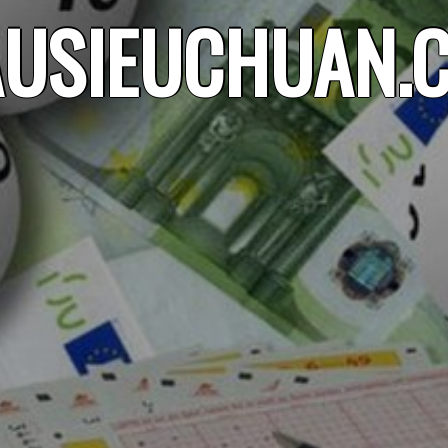
AUSIEUCHUAN.