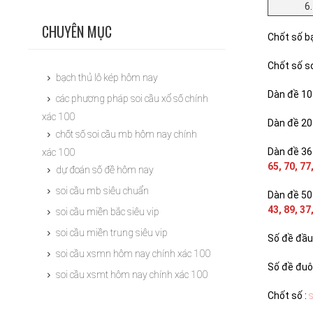
CHUYÊN MỤC
Chốt số b
Chốt số s
bạch thủ lô kép hôm nay
Dàn đề 10
các phương pháp soi cầu xổ số chính
xác 100
Dàn đề 20
chốt số soi cầu mb hôm nay chính
Dàn đề 36
xác 100
65, 70, 77,
dự đoán số đề hôm nay
soi cầu mb siêu chuẩn
Dàn đề 50
43, 89, 37,
soi cầu miền bắc siêu vip
soi cầu miền trung siêu vip
Số đề đầu
soi cầu xsmn hôm nay chính xác 100
Số đề đuô
soi cầu xsmt hôm nay chính xác 100
Chốt số :
s