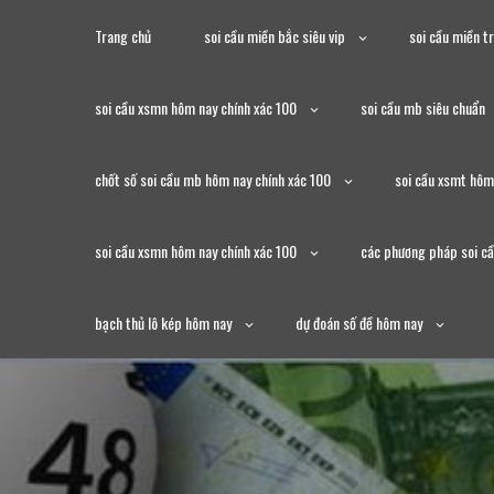
Trang chủ
soi cầu miền bắc siêu vip
soi cầu miền tr
soi cầu xsmn hôm nay chính xác 100
soi cầu mb siêu chuẩn
chốt số soi cầu mb hôm nay chính xác 100
soi cầu xsmt hôm
soi cầu xsmn hôm nay chính xác 100
các phương pháp soi cầ
bạch thủ lô kép hôm nay
dự đoán số đề hôm nay