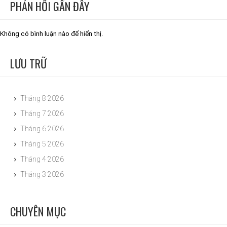
PHẢN HỒI GẦN ĐÂY
Không có bình luận nào để hiển thị.
LƯU TRỮ
Tháng 8 2026
Tháng 7 2026
Tháng 6 2026
Tháng 5 2026
Tháng 4 2026
Tháng 3 2026
CHUYÊN MỤC