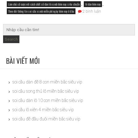
,
,
Làm chủ số cược với cách chốt số dàn lô xsmb hôm nay siêu chuẩn
lô dàn hôm nay
ở
Theo dõi thông tin soi cầu xsmb miễn phí ngày hôm nay ở đâu
2 bình luận
chốt
số
dàn
lô
xsmb
Search
hôm
nay
số
BÀI VIẾT MỚI
đẹp
nhất
soi cầu dàn đề 8 con miền bắc siêu vip
soi cầu song thủ lô miền bắc siêu vip
soi cầu dàn lô 10 con miền bắc siêu vip
soi cầu lô xiên 4 miền bắc siêu vip
soi cầu đề đầu đuôi miền bắc siêu vip