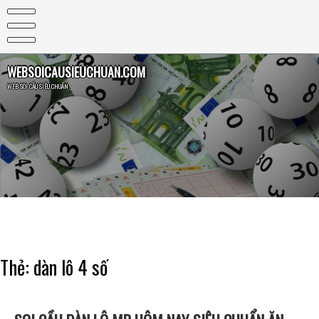
Skip
to
content
WEBSOICAUSIEUCHUAN.COM
WEB SOI CẦU SIÊU CHUẨN
Thẻ:
dàn lô 4 số