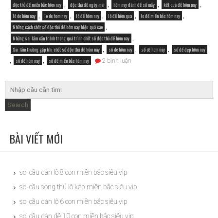
,
,
,
,
độc thủ đề miền bắc hôm nay
độc thủ đề ngày mai
hôm nay đánh đề số mấy
kết quả đề hôm nay
,
,
,
,
,
lô de hôm nay
lo de hom nay
lô đề hôm nay
lô đề hôm qua
lo đề miền bắc hôm nay
,
Những cách chốt số độc thủ đề hôm nay hiệu quả cao
,
Những sai lầm cần tránh trong quá trình chốt số độc thủ đề hôm nay
,
,
,
Sai lầm thường gặp khi chốt số độc thủ đề hôm nay
số de hôm nay
số dề hôm nay
số đề đẹp hôm nay
ở
,
,
số đề hôm nay
số đề miền bắc hôm nay
2 bình luận
chốt
số
độc
thủ
đề
Search
hôm
nay
cầu
BÀI VIẾT MỚI
đẹp
số
chuẩn
soi cầu dàn lô 8 con miền bắc siêu vip
soi cầu song thủ lô kép miền bắc siêu vip
soi cầu dàn lô 6 con miền bắc siêu vip
soi cầu dàn đề 10 con miền bắc siêu vip