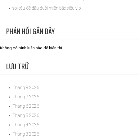
soi cầu đề đầu đuôi miền bắc siêu vip
PHẢN HỒI GẦN ĐÂY
Không có bình luận nào để hiển thị.
LƯU TRỮ
Tháng 8 2026
Tháng 7 2026
Tháng 6 2026
Tháng 5 2026
Tháng 4 2026
Tháng 3 2026