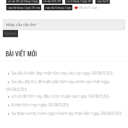
,
,
,
,
soi cau 247.net khung 3 ngay
soi cầu 888 247
soi lô khung 2 ngày 247
song thủ đề
ở
,
song thủ khung 3 ngày 247 com
song thủ lô khung 2 ngày
88 bình luận
soi
cầu
song
thủ
lô
Search
kép
miền
bắc
BÀI VIẾT MỚI
siêu
vip
Soi cầu lô xiên đẹp nhất hôm nay siêu víp ngày 09/08/2026
Soi cầu độc thủ đề miền bắc hôm nay chính xác nhất ngày
09/08/2026
xin số đề hôm nay đầu tư lợi nhuận cao ngày 09/08/2026
lô kép hôm nay ngày 09/08/2026
dự đoán xsmb minh ngọc nhanh tay nhận tiền ngày 09/08/2026