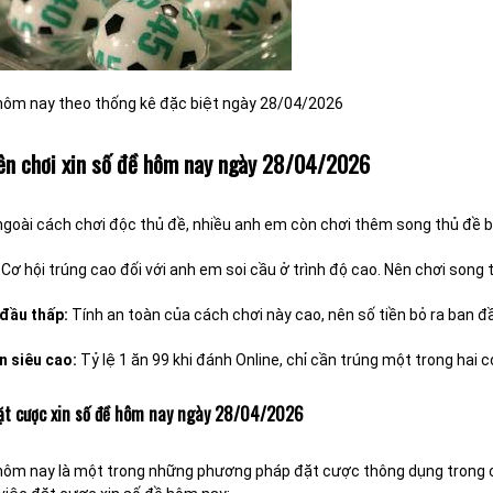
 hôm nay theo thống kê đặc biệt ngày 28/04/2026
nên chơi xin số đề hôm nay ngày 28/04/2026
 ngoài cách chơi độc thủ đề, nhiều anh em còn chơi thêm song thủ đề 
Cơ hội trúng cao đối với anh em soi cầu ở trình độ cao. Nên chơi song t
đầu thấp:
Tính an toàn của cách chơi này cao, nên số tiền bỏ ra ban đ
n siêu cao:
Tỷ lệ 1 ăn 99 khi đánh Online, chỉ cần trúng một trong hai con
ặt cược xin số đề hôm nay ngày 28/04/2026
hôm nay là một trong những phương pháp đặt cược thông dụng trong các 