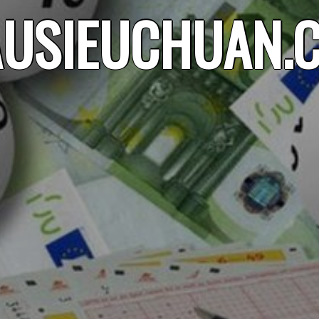
AUSIEUCHUAN.