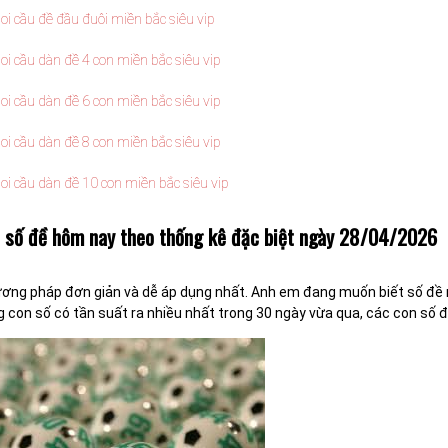
oi cầu đề đầu đuôi miền bắc siêu vip
oi cầu dàn đề 4 con miền bắc siêu vip
oi cầu dàn đề 6 con miền bắc siêu vip
oi cầu dàn đề 8 con miền bắc siêu vip
oi cầu dàn đề 10 con miền bắc siêu vip
n số đề hôm nay theo thống kê đặc biệt ngày 28/04/2026
ương pháp đơn giản và dễ áp dụng nhất. Anh em đang muốn biết số đề n
g con số có tần suất ra nhiều nhất trong 30 ngày vừa qua, các con số 