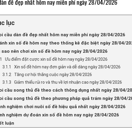
 dàn đề đẹp nhất hôm nay miễn phí ngày 28/04/2026
c lục
oi cầu dàn đề đẹp nhất hôm nay miễn phí ngày 28/04/2026
ánh xin số đề hôm nay theo thống kê đặc biệt ngày 28/04/20
ì sao nên chơi xin số đề hôm nay ngày 28/04/2026
Ưu điểm đặt cược xin số đề hôm nay ngày 28/04/2026
Xin số đề hôm nay đơn giản và dễ dàng ngày 28/04/2026
Tăng cơ hội thắng cuộc ngày 28/04/2026
Giảm thiểu rủi ro và thu về lợi nhuận cao ngày 28/04/2026
oi cầu song thủ đề theo cách thông dụng nhất ngày 28/04/2
oi cầu song thủ đề theo phương pháp quả trám ngày 28/04/2
inh nghiệm chơi nuôi số đề hiệu quả nhất ngày 28/04/2026
inh nghiệm dự đoán xin số đề hôm nay ngày 28/04/2026
ết luận