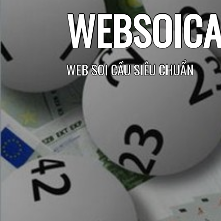
WEBSOIC
WEB SOI CẦU SIÊU CHUẨN