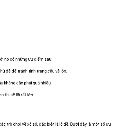
bởi nó có những ưu điểm sau:
hủ đề để tránh tình trạng cầu về lộn.
ầu không cần phải quá nhiều.
 thì sẽ lãi rất lớn.
trò chơi về xổ số, đặc biệt là lô đề. Dưới đây là một số ưu