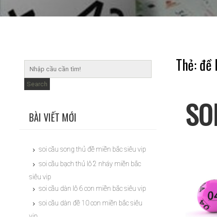
Thẻ:
đề 
Search
SO
BÀI VIẾT MỚI
soi cầu song thủ đề miền bắc siêu vip
soi cầu bạch thủ lô 2 nháy miền bắc
siêu vip
soi cầu dàn lô 6 con miền bắc siêu vip
soi cầu dàn đề 10 con miền bắc siêu
vip