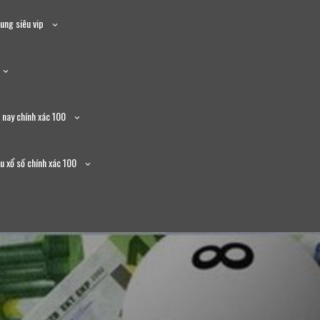
ung siêu vip
 nay chính xác 100
u xổ số chính xác 100