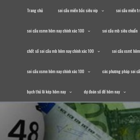
Trang chủ
soi cầu miền bắc siêu vip
soi cầu miền tr
soi cầu xsmn hôm nay chính xác 100
soi cầu mb siêu chuẩn
chốt số soi cầu mb hôm nay chính xác 100
soi cầu xsmt hôm
soi cầu xsmn hôm nay chính xác 100
các phương pháp soi cầ
bạch thủ lô kép hôm nay
dự đoán số đề hôm nay