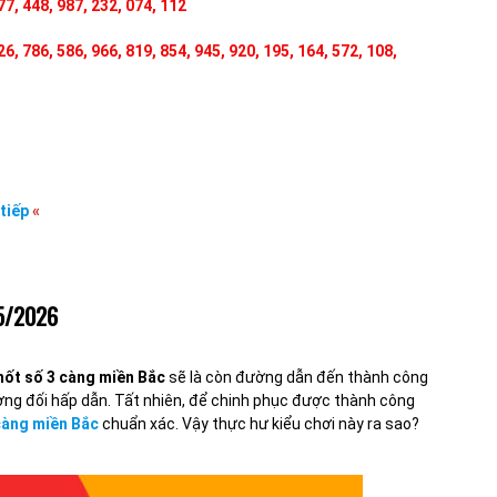
77, 448, 987, 232, 074, 112
26, 786, 586, 966, 819, 854, 945, 920, 195, 164, 572, 108,
tiếp
«
05/2026
hốt số 3 càng miền Bắc
sẽ là còn đường dẫn đến thành công
ơng đối hấp dẫn. Tất nhiên, để chinh phục được thành công
càng miền Bắc
chuẩn xác. Vậy thực hư kiểu chơi này ra sao?