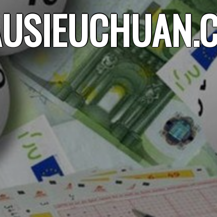
AUSIEUCHUAN.