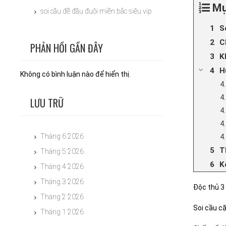
Mụ
soi cầu đề đầu đuôi miền bắc siêu vip
S
C
PHẢN HỒI GẦN ĐÂY
K
H
Không có bình luận nào để hiển thị.
LƯU TRỮ
Tháng 6 2026
T
Tháng 5 2026
K
Tháng 4 2026
Tháng 3 2026
Độc thủ 3
Tháng 2 2026
Soi cầu c
Tháng 1 2026