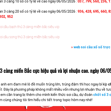
àn 3 càng 10 số có tỷ lệ về cao ngày 06/05/2026 :
037, 799, 560, 236, 1
àn 3 càng 20 số có tỷ lệ về cao ngày 06/05/2026 :
936, 428, 695, 660, 8
302, 952
oi cầu bạch thủ 3 càng miền bắc siêu vip
oi cầu song thủ 3 càng miền bắc siêu vip
»
web soi cầu xổ số trực 
3 càng miền Bắc cực hiệu quả và lợi nhuận cao. ngày 06/
 anh em đam mê lô đề muốn trúng lớn, trúng đậm thì học ngay bí kíp
c
t. Đây là phương pháp không mất nhiều vốn nhưng lợi nhuận thu về tư
h em cần trang bị thêm cho mình kiến thức soi cầu, dự đoán
chốt số 3 
 cùng chúng tôi tìm hiểu chi tiết trong topic hôm nay nhé!