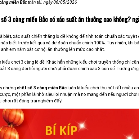
 càng miền Bắc
thần tài. ngày 06/05/2026
t số 3 càng miền Bắc có xác suất ăn thưởng cao không? n
 biết, xác suất chiến thắng lô đề không để tính toán chuẩn xác tuyệt đ
nào biết trước kết quả và dự đoán chuẩn chỉnh 100%. Tuy nhiên, khi bi
p anh em nắm bắt cơ hội ăn thưởng lên mức cao nhất.
à kiểu chơi 3 càng lô đề. Khác hẳn những kiểu chơi truyền thống chỉ cầ
 bắt 3 càng đòi hỏi người chơi phải đoán chính xác 3 con số. Tương ứng
ậy nhưng
chốt số 3 càng miền Bắc
luôn là kiểu chơi thu hút rất nhiều
 cược, một phần là nhờ siêu lợi nhuận mà nó mang đến nếu người chơi 
u chơi rất đáng trải nghiệm đấy!