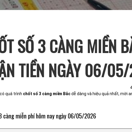
ỐT SỐ 3 CÀNG MIỀN B
ẬN TIỀN NGÀY 06/05
có quá trình
chốt số 3 càng miền Bắc
dễ dàng và hiệu quả nhất, mời 
 3 càng miễn phí hôm nay ngày 06/05/2026