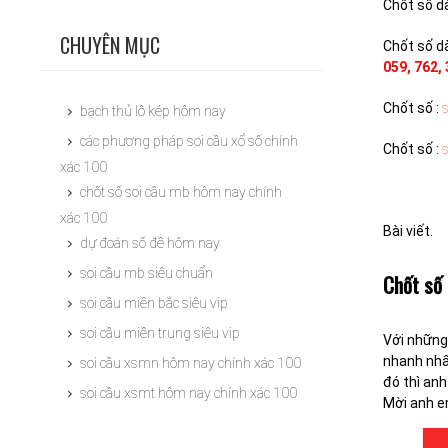
Chốt số d
CHUYÊN MỤC
Chốt số d
059, 762, 
Chốt số :
s
bạch thủ lô kép hôm nay
các phương pháp soi cầu xổ số chính
Chốt số :
s
xác 100
chốt số soi cầu mb hôm nay chính
xác 100
Bài viết.
dự đoán số đề hôm nay
soi cầu mb siêu chuẩn
Chốt số 
soi cầu miền bắc siêu vip
soi cầu miền trung siêu vip
Với những
nhanh nhấ
soi cầu xsmn hôm nay chính xác 100
đó thì an
soi cầu xsmt hôm nay chính xác 100
Mời anh em