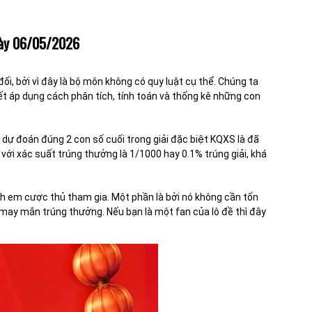
gày 06/05/2026
ối, bởi vì đây là bộ môn không có quy luật cụ thể. Chúng ta
ết áp dụng cách phân tích, tính toán và thống kê những con
n dự đoán đúng 2 con số cuối trong giải đặc biệt KQXS là đã
 với xác suất trúng thưởng là 1/1000 hay 0.1% trúng giải, khá
 anh em cược thủ tham gia. Một phần là bởi nó không cần tốn
may mắn trúng thưởng. Nếu bạn là một fan của lô đề thì đây