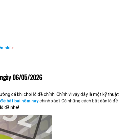
n phí
«
t ngày 06/05/2026
g cá khi chơi lô đề chính. Chính vì vậy đây là một kỹ thuật
đề bất bại hôm nay
chính xác? Có những cách bắt dàn lô đề
lô đề nhé!