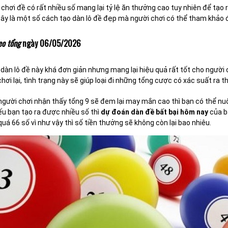
 chơi đề có rất nhiều số mang lại tỷ lệ ăn thưởng cao tuy nhiên để tạo 
ây là một số cách tạo dàn lô đề đẹp mà người chơi có thể tham khảo đ
eo tổng
ngày 06/05/2026
dàn lô đề này khá đơn giản nhưng mang lại hiệu quả rất tốt cho người 
hơi lại, tình trạng này sẽ giúp loại đi những tổng cược có xác suất ra t
 người chơi nhận thấy tổng 9 sẽ đem lại may mắn cao thì bạn có thể n
ếu bạn tạo ra được nhiều số thì
dự đoán dàn đề bất bại hôm nay
của bạ
uá 66 số vì như vậy thì số tiền thưởng sẽ không còn lại bao nhiêu.