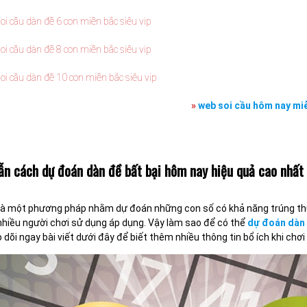
oi cầu dàn đề 6 con miền bắc siêu vip
oi cầu dàn đề 8 con miền bắc siêu vip
oi cầu dàn đề 10 con miền bắc siêu vip
»
web soi cầu hôm nay miễ
ẫn cách dự đoán dàn đề bất bại hôm nay hiệu quả cao nhấ
 là một phương pháp nhằm dự đoán những con số có khả năng trúng thưởn
nhiều người chơi sử dụng áp dụng. Vậy làm sao để có thể
dự đoán dàn 
dõi ngay bài viết dưới đây để biết thêm nhiều thông tin bổ ích khi chơi 