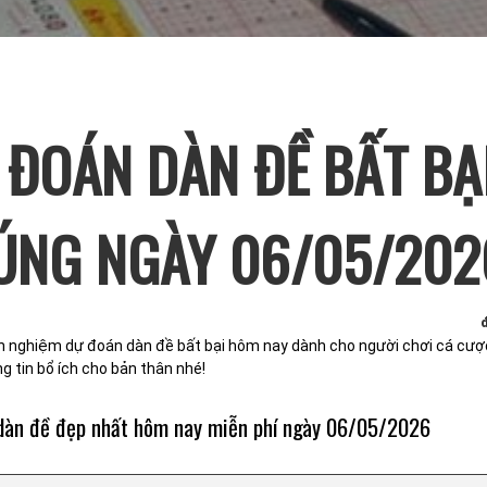
 ĐOÁN DÀN ĐỀ BẤT BẠ
ÚNG NGÀY 06/05/202
nh nghiệm dự đoán dàn đề bất bại hôm nay dành cho người chơi cá cược 
g tin bổ ích cho bản thân nhé!
 dàn đề đẹp nhất hôm nay miễn phí ngày 06/05/2026