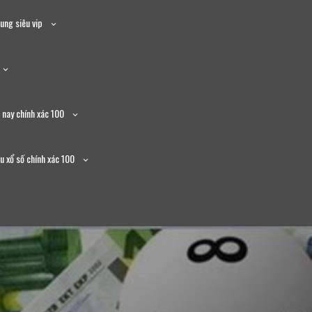
ung siêu vip
 nay chính xác 100
u xổ số chính xác 100