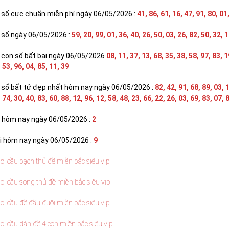
 số cực chuẩn miễn phí ngày 06/05/2026 :
41, 86, 61, 16, 47, 91, 80, 01
 số ngày 06/05/2026 :
59, 20, 99, 01, 36, 40, 26, 50, 03, 26, 82, 50, 32, 1
 con số bất bại ngày 06/05/2026
08, 11, 37, 13, 68, 35, 38, 58, 97, 83, 1
 53, 96, 04, 85, 11, 39
 số bất tử đẹp nhất hôm nay ngày 06/05/2026 :
82, 42, 91, 68, 89, 03, 1
 74, 30, 40, 83, 60, 88, 12, 96, 12, 58, 48, 23, 66, 22, 26, 03, 69, 83, 07, 
 hôm nay ngày 06/05/2026 :
2
i hôm nay ngày 06/05/2026 :
9
oi cầu bạch thủ đề miền bắc siêu vip
oi cầu song thủ đề miền bắc siêu vip
oi cầu đề đầu đuôi miền bắc siêu vip
oi cầu dàn đề 4 con miền bắc siêu vip