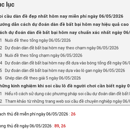
c lục
oi cầu dàn đề đẹp nhất hôm nay miễn phí ngày 06/05/2026
ướng dẫn cách dự đoán dàn đề bất bại hôm nay hiệu quả cao
ách dự đoán dàn đề bất bại hôm nay chuẩn xác nhất ngày 06
Nuôi đề theo tổng ngày 06/05/2026
Dự đoán dàn đề bất bại hôm nay theo chạm ngày 06/05/2026
Nuôi đề theo tổng chạm ngày 06/05/2026
Dự đoán dàn đề bất bại hôm nay đề dựa vào bóng tổng đề ngày 06
Dự đoán dàn đề bất bại hôm nay dựa vào lô gan ngày 06/05/2026
Ghép dàn đề theo giải 5 ngày 06/05/2026
hững kinh nghiệm khi soi cầu lô đề người chơi cần biết ngày 
Hiểu rõ cách sử dụng các phương pháp soi cầu dự đoán dàn đề bất
Tham khảo từ những trang web soi cầu đề chuyên nghiệp ngày 06
ạch thủ đề miễn phí ngày 06/05/2026 :
26
ong thủ đề ngày 06/05/2026 :
89, 26