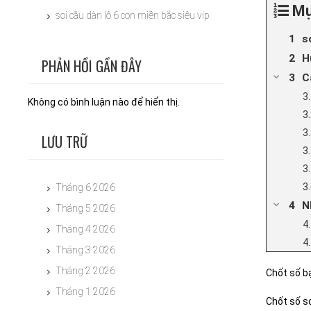
Mụ
soi cầu dàn lô 6 con miền bắc siêu vip
s
H
PHẢN HỒI GẦN ĐÂY
C
Không có bình luận nào để hiển thị.
LƯU TRỮ
Tháng 6 2026
N
Tháng 5 2026
Tháng 4 2026
Tháng 3 2026
Tháng 2 2026
Chốt số b
Tháng 1 2026
Chốt số s