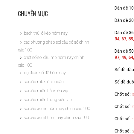
Dàn đề 10
CHUYÊN MỤC
Dàn đề 20
Dàn đề 36
bạch thủ lô kép hôm nay
94, 67, 89,
các phương pháp soi cầu xổ số chính
xác 100
Dàn đề 50
97, 49, 64,
chốt số soi cầu mb hôm nay chính
xác 100
Số đề đầu
dự đoán số đề hôm nay
soi cầu mb siêu chuẩn
Số đề đuô
soi cầu miền bắc siêu vip
Chốt số :
s
soi cầu miền trung siêu vip
Chốt số :
s
soi cầu xsmn hôm nay chính xác 100
soi cầu xsmt hôm nay chính xác 100
Chốt số :
s
Chốt số :
s