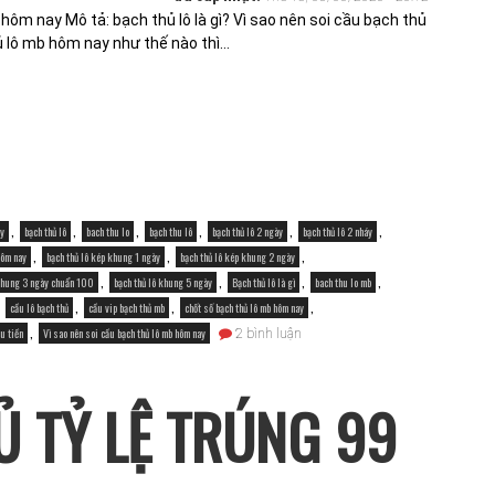
hôm nay Mô tả: bạch thủ lô là gì? Vì sao nên soi cầu bạch thủ
ủ lô mb hôm nay như thế nào thì…
,
,
,
,
,
,
ày
bạch thủ lô
bach thu lo
bạch thu lô
bạch thủ lô 2 ngày
bạch thủ lô 2 nháy
,
,
,
hôm nay
bạch thủ lô kép khung 1 ngày
bạch thủ lô kép khung 2 ngày
,
,
,
,
 khung 3 ngày chuẩn 100
bạch thủ lô khung 5 ngày
Bạch thủ lô là gì
bach thu lo mb
,
,
,
,
cầu lô bạch thủ
cầu vip bạch thủ mb
chốt số bạch thủ lô mb hôm nay
ở
,
u tiền
Vì sao nên soi cầu bạch thủ lô mb hôm nay
2 bình luận
chốt
số
bạch
Ủ TỶ LỆ TRÚNG 99
thủ
lô
mb
hôm
nay