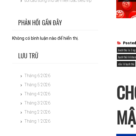
soi cầu song thủ đề miền bắc siêu vip
PHẢN HỒI GẦN ĐÂY
Không có bình luận nào để hiển thị.
Posted
bach thu lo 3 ng
LƯU TRỮ
bạch thủ lô khu
cầu lô bạch thủ
Tháng 6 2026
CH
Tháng 5 2026
Tháng 4 2026
Tháng 3 2026
MẬ
Tháng 2 2026
Tháng 1 2026