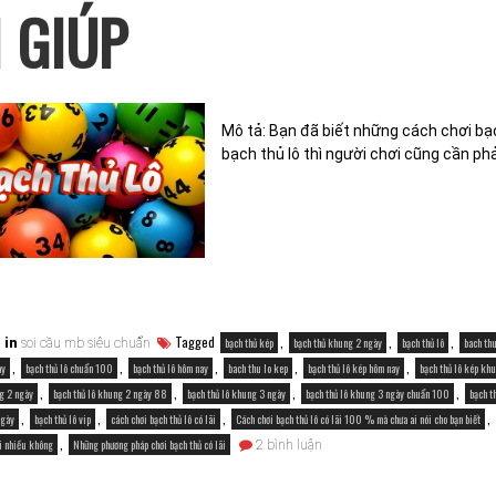
I GIÚP
Mô tả: Bạn đã biết những cách chơi bạc
bạch thủ lô thì người chơi cũng cần ph
Tagged
,
,
,
bạch thủ kép
bạch thủ khung 2 ngày
bạch thủ lô
bach thu
 in
soi cầu mb siêu chuẩn
,
,
,
,
,
ày
bạch thủ lô chuẩn 100
bạch thủ lô hôm nay
bach thu lo kep
bạch thủ lô kép hôm nay
bạch thủ lô kép kh
,
,
,
,
ng 2 ngày
bạch thủ lô khung 2 ngày 88
bạch thủ lô khung 3 ngày
bạch thủ lô khung 3 ngày chuẩn 100
bạch t
,
,
,
,
ngày
bạch thủ lô vip
cách chơi bạch thủ lô có lãi
Cách chơi bạch thủ lô có lãi 100 % mà chưa ai nói cho bạn biết
ở
,
ãi nhiều không
Những phương pháp chơi bạch thủ có lãi
2 bình luận
cách
chơi