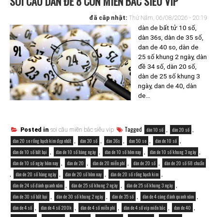
SOI CẦU DÀN ĐỀ 8 CON MIỀN BẮC SIÊU VIP
đã câp nhật:
Thứ Năm, 06/08/2026 - 20:19
dàn de bất tử 10 số,
dàn 36s, dàn de 35 số,
dan de 40 so, dàn de
25 số khung 2 ngày, dàn
đề 34 số, dàn 20 số,
dàn de 25 số khung 3
ngày, dan de 40, dàn
de…
Tagged
,
,
dàn 10 số
dàn 20 số
Posted in
soi cầu miền bắc siêu vip
,
,
,
,
,
dàn 20 so rồng bạch kim đẹp nhất
dàn 30 số
dàn 36s
dan 50 so
dàn de 10 số
,
,
,
,
dàn de 10 số bất bại
dàn de 10 số hàng ngày
dàn de 10 số hôm nay
dàn de 10 số khung 3 ngày
,
,
,
,
dàn de 10 số ngày hôm nay
dàn de 20
dàn de 20 miễn phí
dàn de 20 số
dàn de 20 số 68 chuẩn
,
,
,
,
dàn de 20 số hàng ngày
dàn de 20 số hôm nay
dàn de 20 số rồng bạch kim
,
,
,
dàn de 24 số đánh quanh năm
dàn de 25 số khung 2 ngày
dàn de 25 số khung 3 ngày
,
,
,
,
dàn de 30 số bất bại
dàn de 30 số khung 2 ngày
dàn de 35 số
dàn de 4 càng đánh quanh năm
,
,
,
,
,
dàn de 4 số
dàn de 4 số 200k
dàn de 4 số miễn phí
dàn de 4 số vip miền bắc
dan de 40