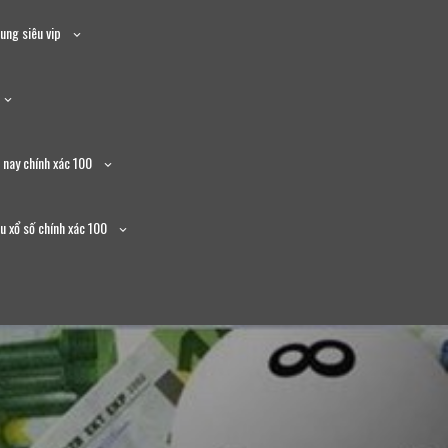
ung siêu vip
 nay chính xác 100
u xổ số chính xác 100