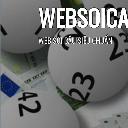
WEBSOIC
WEB SOI CẦU SIÊU CHUẨN