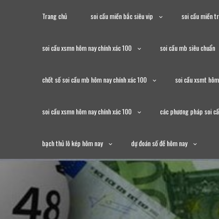
Trang chủ
soi cầu miền bắc siêu vip
soi cầu miền tr
soi cầu xsmn hôm nay chính xác 100
soi cầu mb siêu chuẩn
chốt số soi cầu mb hôm nay chính xác 100
soi cầu xsmt hôm
soi cầu xsmn hôm nay chính xác 100
các phương pháp soi cầ
bạch thủ lô kép hôm nay
dự đoán số đề hôm nay