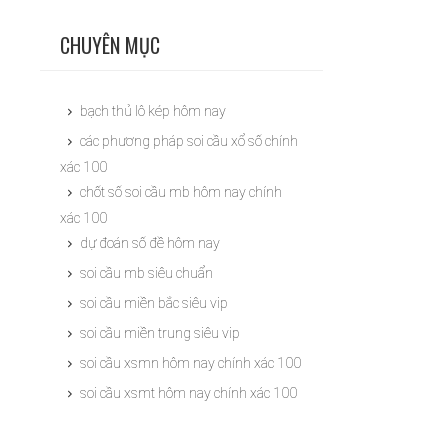
CHUYÊN MỤC
bạch thủ lô kép hôm nay
các phương pháp soi cầu xổ số chính
xác 100
chốt số soi cầu mb hôm nay chính
xác 100
dự đoán số đề hôm nay
soi cầu mb siêu chuẩn
soi cầu miền bắc siêu vip
soi cầu miền trung siêu vip
soi cầu xsmn hôm nay chính xác 100
soi cầu xsmt hôm nay chính xác 100