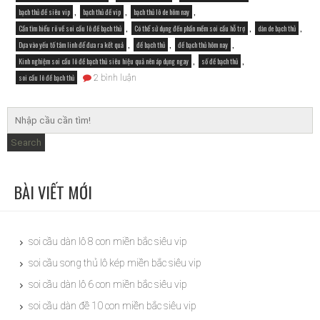
,
,
,
bạch thủ đề siêu vip
bạch thủ đề vip
bạch thủ lô de hôm nay
,
,
,
Cần tìm hiểu rõ về soi cầu lô đề bạch thủ
Có thể sử dụng đến phần mềm soi cầu hỗ trợ
dàn de bạch thủ
,
,
,
Dựa vào yếu tố tâm linh để đưa ra kết quả
đề bạch thủ
đề bạch thủ hôm nay
,
,
Kinh nghiệm soi cầu lô đề bạch thủ siêu hiệu quả nên áp dụng ngay
số đề bạch thủ
ở
soi cầu lô đề bạch thủ
2 bình luận
soi
cầu
lô
đề
bạch
Search
thủ
chào
ae
BÀI VIẾT MỚI
lấy
số
đẹp
soi cầu dàn lô 8 con miền bắc siêu vip
soi cầu song thủ lô kép miền bắc siêu vip
soi cầu dàn lô 6 con miền bắc siêu vip
soi cầu dàn đề 10 con miền bắc siêu vip