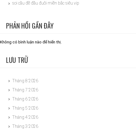
soi cầu đề đầu đuôi miền bắc siêu vip
PHẢN HỒI GẦN ĐÂY
Không có bình luận nào để hiển thị.
LƯU TRỮ
Tháng 8 2026
Tháng 7 2026
Tháng 6 2026
Tháng 5 2026
Tháng 4 2026
Tháng 3 2026