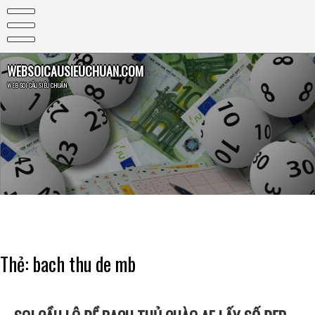
Skip
to
content
WEBSOICAUSIEUCHUAN.COM
WEB SOI CẦU SIÊU CHUẨN
Thẻ:
bach thu de mb