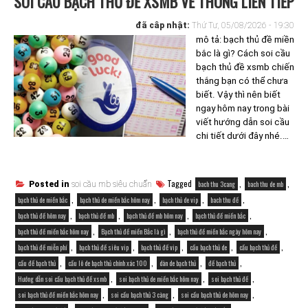
SOI CẦU BẠCH THỦ ĐỀ XSMB VỀ THÔNG LIÊN TIẾP
đã câp nhật:
Thứ Tư, 05/08/2026 - 19:30
mô tả: bạch thủ đề miền
bắc là gì? Cách soi cầu
bạch thủ đề xsmb chiến
thắng bạn có thể chưa
biết. Vậy thì nên biết
ngay hôm nay trong bài
viết hướng dẫn soi cầu
chi tiết dưới đây nhé.…
Tagged
,
,
bach thu 3cang
bach thu de mb
Posted in
soi cầu mb siêu chuẩn
,
,
,
,
bạch thủ de miền bắc
bạch thủ de miền bắc hôm nay
bạch thủ de vip
bach thu đề
,
,
,
,
bạch thủ đề hôm nay
bạch thủ đề mb
bạch thủ đề mb hôm nay
bạch thủ đề miền bắc
,
,
,
bạch thủ đề miền bắc hôm nay
Bạch thủ đề miền Bắc là gì
bạch thủ đề miền bắc ngày hôm nay
,
,
,
,
,
bạch thủ đề miễn phí
bạch thủ đề siêu vip
bạch thủ đề vip
cầu bạch thủ de
cầu bạch thủ đề
,
,
,
,
cầu đề bạch thủ
cầu lô de bạch thủ chính xác 100
dàn de bạch thủ
đề bạch thủ
,
,
,
Hướng dẫn soi cầu bạch thủ đề xsmb
soi bạch thủ de miền bắc hôm nay
soi bạch thủ đề
,
,
,
soi bạch thủ đề miền bắc hôm nay
soi cầu bạch thủ 3 càng
soi cầu bạch thủ de hôm nay